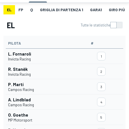
EL
FP
Q
GRIGLIA DI PARTENZA 1
GARA1
GIRO PIÙ V
EL
Tutte le statistiche
PILOTA
#
L. Fornaroli
1
Invicta Racing
R. Staněk
2
Invicta Racing
P. Martí
3
Campos Racing
A. Lindblad
4
Campos Racing
O. Goethe
5
MP Motorsport