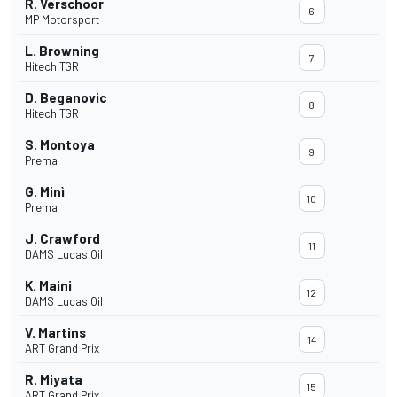
R. Verschoor
6
MP Motorsport
L. Browning
7
Hitech TGR
D. Beganovic
8
Hitech TGR
S. Montoya
9
Prema
G. Minì
10
Prema
J. Crawford
11
DAMS Lucas Oil
K. Maini
12
DAMS Lucas Oil
V. Martins
14
ART Grand Prix
R. Miyata
15
ART Grand Prix