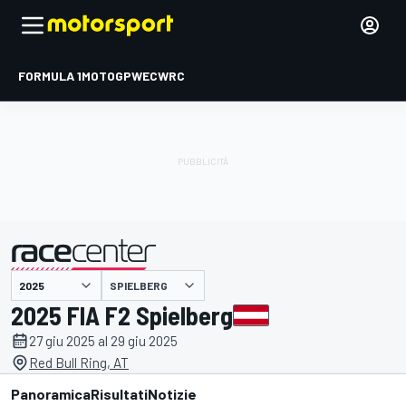
FORMULA 1
MOTOGP
WEC
WRC
SPIELBERG
presentato da
2025 FIA F2 Spielberg
27 giu 2025 al 29 giu 2025
Red Bull Ring, AT
Panoramica
Risultati
Notizie