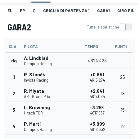
EL
FP
Q
GRIGLIA DI PARTENZA 1
GARA1
GIRO PIÙ V
GARA2
Tutte le statistiche
CLA
PILOTA
TEMPO
PUNTI
A. Lindblad
dq
46'14.423
Campos Racing
R. Staněk
+0.851
1
25
Invicta Racing
46'15.274
R. Miyata
+2.641
2
18
ART Grand Prix
46'17.064
L. Browning
+3.264
3
15
Hitech TGR
46'17.687
P. Martí
+3.909
4
12
Campos Racing
46'18.332