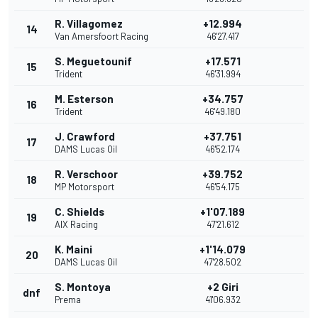
R. Villagomez
+12.994
14
Van Amersfoort Racing
46'27.417
S. Meguetounif
+17.571
15
Trident
46'31.994
M. Esterson
+34.757
16
Trident
46'49.180
J. Crawford
+37.751
17
DAMS Lucas Oil
46'52.174
R. Verschoor
+39.752
18
MP Motorsport
46'54.175
C. Shields
+1'07.189
19
AIX Racing
47'21.612
K. Maini
+1'14.079
20
DAMS Lucas Oil
47'28.502
S. Montoya
+2 Giri
dnf
Prema
41'06.932