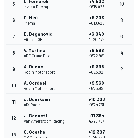
L. Fornaroli
+4.502
5
10
Invicta Racing
46'18.925
G. Minì
+5.203
6
8
Prema
46'19.626
D. Beganovic
+6.049
7
6
Hitech TGR
46'20.472
V. Martins
+8.568
8
4
ART Grand Prix
46'22.991
A. Dunne
+9.398
9
2
Rodin Motorsport
46'23.821
A. Cordeel
+9.568
10
1
Rodin Motorsport
46'23.991
J. Duerksen
+10.308
11
AIX Racing
46'24.731
J. Bennett
+11.364
12
Van Amersfoort Racing
46'25.787
O. Goethe
+12.397
13
MP Motorsport
46'26.820