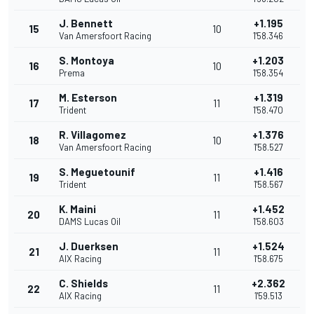
J. Bennett
+1.195
15
10
Van Amersfoort Racing
1'58.346
S. Montoya
+1.203
16
10
Prema
1'58.354
M. Esterson
+1.319
17
11
Trident
1'58.470
R. Villagomez
+1.376
18
10
Van Amersfoort Racing
1'58.527
S. Meguetounif
+1.416
19
11
Trident
1'58.567
K. Maini
+1.452
20
11
DAMS Lucas Oil
1'58.603
J. Duerksen
+1.524
21
11
AIX Racing
1'58.675
C. Shields
+2.362
22
11
AIX Racing
1'59.513