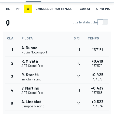
EL
FP
Q
GRIGLIA DI PARTENZA 1
GARA1
GIRO PIÙ V
Q
Tutte le statistiche
CLA
PILOTA
GIRI
TEMPO
A. Dunne
1
11
1'57.151
Rodin Motorsport
R. Miyata
+0.419
2
10
ART Grand Prix
1'57.570
R. Staněk
+0.425
3
10
Invicta Racing
1'57.576
V. Martins
+0.437
4
11
ART Grand Prix
1'57.588
A. Lindblad
+0.523
5
10
Campos Racing
1'57.674