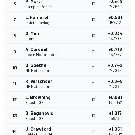
P. Martí
+0.548
6
10
Campos Racing
1'57.699
L. Fornaroli
+0.561
7
10
Invicta Racing
1'57.712
G. Minì
+0.634
8
10
Prema
1'57.785
A. Cordeel
+0.716
9
11
Rodin Motorsport
1'57.867
O. Goethe
+0.742
10
11
MP Motorsport
1'57.893
R. Verschoor
+0.845
11
11
MP Motorsport
1'57.996
L. Browning
+0.891
12
10
Hitech TGR
1'58.042
D. Beganovic
+1.017
13
10
Hitech TGR
1'58.168
J. Crawford
+1.051
14
11
DAMS Lucas Oil
1'58.202