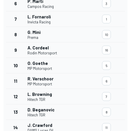
P. Martí
6
3
Campos Racing
L. Fornaroli
7
1
Invicta Racing
G. Minì
8
10
Prema
A. Cordeel
9
16
Rodin Motorsport
O. Goethe
10
5
MP Motorsport
R. Verschoor
11
6
MP Motorsport
L. Browning
12
7
Hitech TGR
D. Beganovic
13
8
Hitech TGR
J. Crawford
14
11
DAMS Lucas Oil