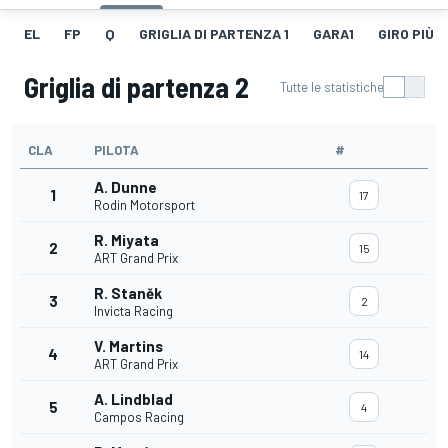
EL
FP
Q
GRIGLIA DI PARTENZA 1
GARA1
GIRO PIÙ V
Griglia di partenza 2
Tutte le statistiche
CLA
PILOTA
#
A. Dunne
1
17
Rodin Motorsport
R. Miyata
2
15
ART Grand Prix
R. Staněk
3
2
Invicta Racing
V. Martins
4
14
ART Grand Prix
A. Lindblad
5
4
Campos Racing