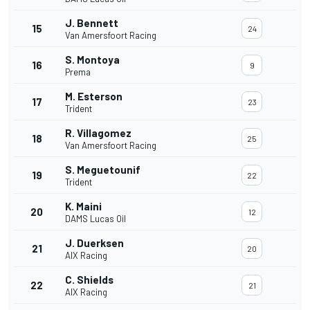
J. Bennett
15
24
Van Amersfoort Racing
S. Montoya
16
9
Prema
M. Esterson
17
23
Trident
R. Villagomez
18
25
Van Amersfoort Racing
S. Meguetounif
19
22
Trident
K. Maini
20
12
DAMS Lucas Oil
J. Duerksen
21
20
AIX Racing
C. Shields
22
21
AIX Racing