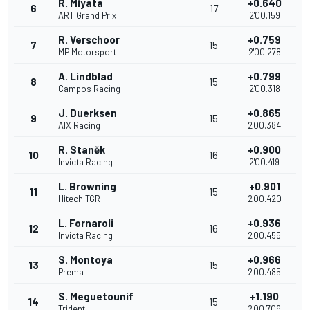
R. Miyata
+0.640
6
17
ART Grand Prix
2'00.159
R. Verschoor
+0.759
7
15
MP Motorsport
2'00.278
A. Lindblad
+0.799
8
15
Campos Racing
2'00.318
J. Duerksen
+0.865
9
15
AIX Racing
2'00.384
R. Staněk
+0.900
10
16
Invicta Racing
2'00.419
L. Browning
+0.901
11
15
Hitech TGR
2'00.420
L. Fornaroli
+0.936
12
16
Invicta Racing
2'00.455
S. Montoya
+0.966
13
15
Prema
2'00.485
S. Meguetounif
+1.190
14
15
Trident
2'00.709