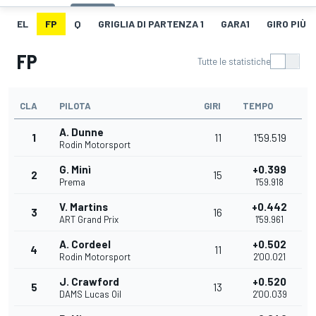
EL
FP
Q
GRIGLIA DI PARTENZA 1
GARA1
GIRO PIÙ V
FP
Tutte le statistiche
CLA
PILOTA
GIRI
TEMPO
A. Dunne
1
11
1'59.519
Rodin Motorsport
G. Minì
+0.399
2
15
Prema
1'59.918
V. Martins
+0.442
3
16
ART Grand Prix
1'59.961
A. Cordeel
+0.502
4
11
Rodin Motorsport
2'00.021
J. Crawford
+0.520
5
13
DAMS Lucas Oil
2'00.039