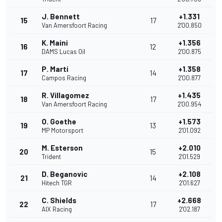
J. Bennett
+1.331
15
17
Van Amersfoort Racing
2'00.850
K. Maini
+1.356
16
12
DAMS Lucas Oil
2'00.875
P. Martí
+1.358
17
14
Campos Racing
2'00.877
R. Villagomez
+1.435
18
17
Van Amersfoort Racing
2'00.954
O. Goethe
+1.573
19
13
MP Motorsport
2'01.092
M. Esterson
+2.010
20
15
Trident
2'01.529
D. Beganovic
+2.108
21
14
Hitech TGR
2'01.627
C. Shields
+2.668
22
17
AIX Racing
2'02.187