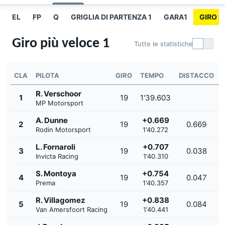
EL
FP
Q
GRIGLIA DI PARTENZA 1
GARA1
GIRO P
Giro più veloce 1
Tutte le statistiche
CLA
PILOTA
GIRO
TEMPO
DISTACCO
R. Verschoor
1
19
1'39.603
MP Motorsport
A. Dunne
+0.669
2
19
0.669
Rodin Motorsport
1'40.272
L. Fornaroli
+0.707
3
19
0.038
Invicta Racing
1'40.310
S. Montoya
+0.754
4
19
0.047
Prema
1'40.357
R. Villagomez
+0.838
5
19
0.084
Van Amersfoort Racing
1'40.441