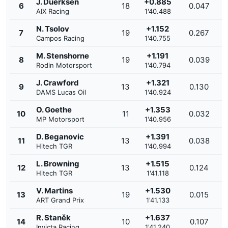
J. Duerksen
+0.885
6
18
0.047
AIX Racing
1'40.488
N. Tsolov
+1.152
7
19
0.267
Campos Racing
1'40.755
M. Stenshorne
+1.191
8
19
0.039
Rodin Motorsport
1'40.794
J. Crawford
+1.321
9
13
0.130
DAMS Lucas Oil
1'40.924
O. Goethe
+1.353
10
11
0.032
MP Motorsport
1'40.956
D. Beganovic
+1.391
11
13
0.038
Hitech TGR
1'40.994
L. Browning
+1.515
12
13
0.124
Hitech TGR
1'41.118
V. Martins
+1.530
13
19
0.015
ART Grand Prix
1'41.133
R. Staněk
+1.637
14
10
0.107
Invicta Racing
1'41.240