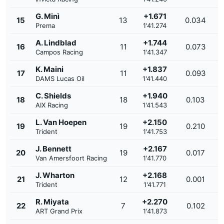
G. Minì
+1.671
15
13
0.034
Prema
1'41.274
A. Lindblad
+1.744
16
11
0.073
Campos Racing
1'41.347
K. Maini
+1.837
17
11
0.093
DAMS Lucas Oil
1'41.440
C. Shields
+1.940
18
18
0.103
AIX Racing
1'41.543
L. Van Hoepen
+2.150
19
19
0.210
Trident
1'41.753
J. Bennett
+2.167
20
19
0.017
Van Amersfoort Racing
1'41.770
J. Wharton
+2.168
21
12
0.001
Trident
1'41.771
R. Miyata
+2.270
22
7
0.102
ART Grand Prix
1'41.873