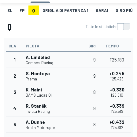
EL
FP
Q
GRIGLIA DI PARTENZA 1
GARA1
GIRO PIÙ V
Q
Tutte le statistiche
CLA
PILOTA
GIRI
TEMPO
A. Lindblad
1
9
1'25.180
Campos Racing
S. Montoya
+0.245
2
9
Prema
1'25.425
K. Maini
+0.330
3
8
DAMS Lucas Oil
1'25.510
R. Staněk
+0.339
4
9
Invicta Racing
1'25.519
A. Dunne
+0.432
5
8
Rodin Motorsport
1'25.612