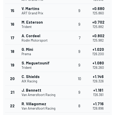
V. Martins
+0.680
15
9
ART Grand Prix
1'25.860
M. Esterson
+0.702
16
9
Trident
1'25.882
A. Cordeel
+0.802
17
7
Rodin Motorsport
1'25.982
G. Minì
+1.020
18
9
Prema
1'26.200
S. Meguetounif
+1.080
19
9
Trident
1'26.260
C. Shields
+1.146
20
10
AIX Racing
1'26.326
J. Bennett
+1.181
21
9
Van Amersfoort Racing
1'26.361
R. Villagomez
+1.716
22
8
Van Amersfoort Racing
1'26.896