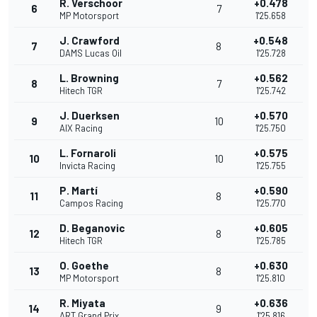
R. Verschoor
+0.478
6
7
MP Motorsport
1'25.658
J. Crawford
+0.548
7
8
DAMS Lucas Oil
1'25.728
L. Browning
+0.562
8
7
Hitech TGR
1'25.742
J. Duerksen
+0.570
9
10
AIX Racing
1'25.750
L. Fornaroli
+0.575
10
10
Invicta Racing
1'25.755
P. Martí
+0.590
11
8
Campos Racing
1'25.770
D. Beganovic
+0.605
12
8
Hitech TGR
1'25.785
O. Goethe
+0.630
13
8
MP Motorsport
1'25.810
R. Miyata
+0.636
14
9
ART Grand Prix
1'25.816