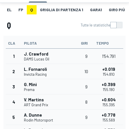
EL
FP
Q
GRIGLIA DI PARTENZA 1
GARA1
GIRO PIÙ V
Q
Tutte le statistiche
CLA
PILOTA
GIRI
TEMPO
J. Crawford
1
9
1'54.791
DAMS Lucas Oil
L. Fornaroli
+0.019
2
10
Invicta Racing
1'54.810
G. Minì
+0.399
3
9
Prema
1'55.190
V. Martins
+0.604
4
8
ART Grand Prix
1'55.395
A. Dunne
+0.778
5
9
Rodin Motorsport
1'55.569