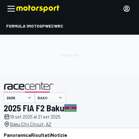
FORMULA 1
MOTOGP
WEC
WRC
BAKU
presentato da
2025 FIA F2 Baku
19 set 2025 al 21 set 2025
Baku City Circuit, AZ
Panoramica
Risultati
Notizie