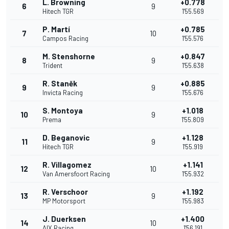
L. Browning
+0.778
6
9
Hitech TGR
1'55.569
P. Martí
+0.785
7
10
Campos Racing
1'55.576
M. Stenshorne
+0.847
8
9
Trident
1'55.638
R. Staněk
+0.885
9
9
Invicta Racing
1'55.676
S. Montoya
+1.018
10
9
Prema
1'55.809
D. Beganovic
+1.128
11
9
Hitech TGR
1'55.919
R. Villagomez
+1.141
12
10
Van Amersfoort Racing
1'55.932
R. Verschoor
+1.192
13
9
MP Motorsport
1'55.983
J. Duerksen
+1.400
14
10
AIX Racing
1'56.191