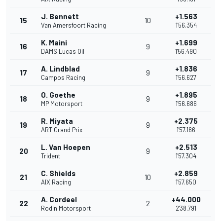
J. Bennett
+1.563
15
10
Van Amersfoort Racing
1'56.354
K. Maini
+1.699
16
9
DAMS Lucas Oil
1'56.490
A. Lindblad
+1.836
17
9
Campos Racing
1'56.627
O. Goethe
+1.895
18
9
MP Motorsport
1'56.686
R. Miyata
+2.375
19
9
ART Grand Prix
1'57.166
L. Van Hoepen
+2.513
20
9
Trident
1'57.304
C. Shields
+2.859
21
10
AIX Racing
1'57.650
A. Cordeel
+44.000
22
2
Rodin Motorsport
2'38.791