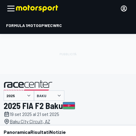
FORMULA 1
MOTOGP
WEC
WRC
BAKU
presentato da
2025 FIA F2 Baku
19 set 2025 al 21 set 2025
Baku City Circuit, AZ
Panoramica
Risultati
Notizie