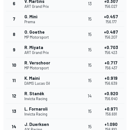
V. Martins
+0.307
6
13
ART Grand Prix
1'56.027
G. Minì
+0.457
7
15
Prema
1'56.177
O. Goethe
+0.487
8
15
MP Motorsport
1'56.207
R. Miyata
+0.703
9
15
ART Grand Prix
1'56.423
R. Verschoor
+0.717
10
15
MP Motorsport
1'56.437
K. Maini
+0.919
11
15
DAMS Lucas Oil
1'56.639
R. Staněk
+0.920
12
14
Invicta Racing
1'56.640
L. Fornaroli
+0.971
13
15
Invicta Racing
1'56.691
J. Duerksen
+1.090
14
15
AIX Racing
1'56.810