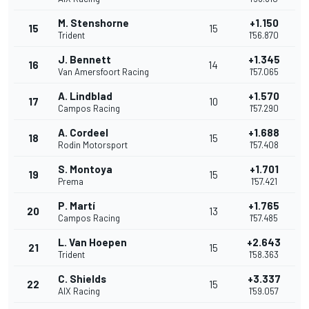
M. Stenshorne
+1.150
15
15
Trident
1'56.870
J. Bennett
+1.345
16
14
Van Amersfoort Racing
1'57.065
A. Lindblad
+1.570
17
10
Campos Racing
1'57.290
A. Cordeel
+1.688
18
15
Rodin Motorsport
1'57.408
S. Montoya
+1.701
19
15
Prema
1'57.421
P. Martí
+1.765
20
13
Campos Racing
1'57.485
L. Van Hoepen
+2.643
21
15
Trident
1'58.363
C. Shields
+3.337
22
15
AIX Racing
1'59.057