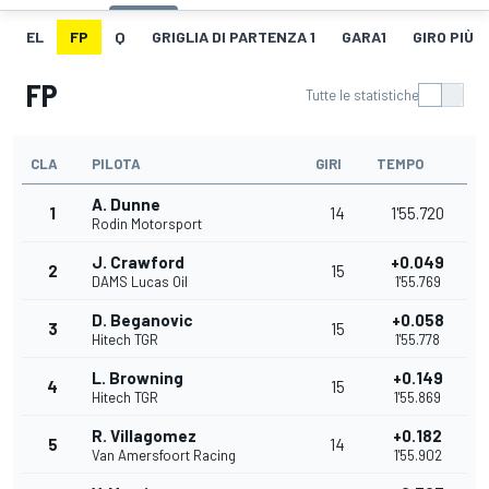
EL
FP
Q
GRIGLIA DI PARTENZA 1
GARA1
GIRO PIÙ V
FP
Tutte le statistiche
CLA
PILOTA
GIRI
TEMPO
A. Dunne
1
14
1'55.720
Rodin Motorsport
J. Crawford
+0.049
2
15
DAMS Lucas Oil
1'55.769
D. Beganovic
+0.058
3
15
Hitech TGR
1'55.778
L. Browning
+0.149
4
15
Hitech TGR
1'55.869
R. Villagomez
+0.182
5
14
Van Amersfoort Racing
1'55.902