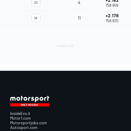
+2.162
4
23
1'58.956
+2.176
11
16
1'58.970
InsideEvs.it
Motor1.com
Motorsportjobs.com
Autosport.com