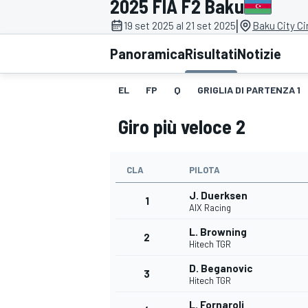
2025 FIA F2 Baku
MOTOGP
WEC
|
19 set 2025 al 21 set 2025
Baku City Ci
Panoramica
Risultati
Notizie
EL
FP
Q
GRIGLIA DI PARTENZA 1
Giro più veloce 2
CLA
PILOTA
WRC
J. Duerksen
1
AIX Racing
L. Browning
2
Hitech TGR
D. Beganovic
3
Hitech TGR
L. Fornaroli