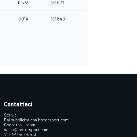
0.573
181.670
0.014
181.649
Contattaci
Scrivici
Fai pubblicità con Mototsport.com
Contatta il team
sales@motorsport.com
Via del Fornetto, 3