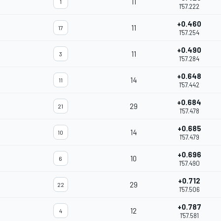
11
1
1'57.222
+0.460
11
17
1'57.254
+0.490
11
3
1'57.284
+0.648
14
11
1'57.442
+0.684
29
21
1'57.478
+0.685
14
10
1'57.479
+0.696
10
6
1'57.490
+0.712
29
22
1'57.506
+0.787
12
4
1'57.581