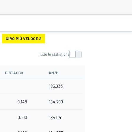
GIRO PIÙ VELOCE 2
Tutte le statistiche
DISTACCO
KM/H
185.033
0.148
184.799
0.100
184.641