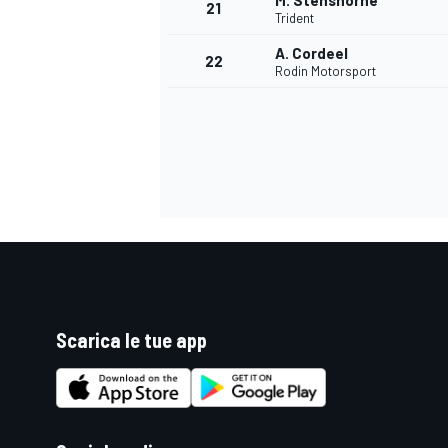
M. Stenshorne
21
Trident
A. Cordeel
22
Rodin Motorsport
Scarica le tue app
ENDURANCE/GT