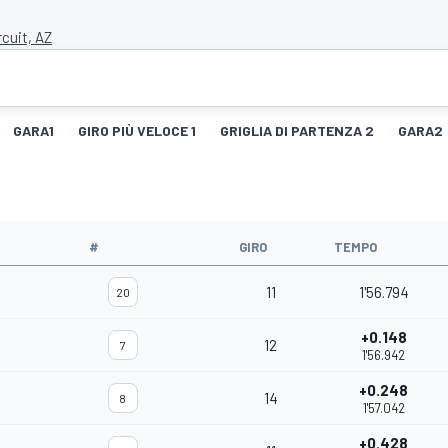
rcuit, AZ
GARA1
GIRO PIÙ VELOCE 1
GRIGLIA DI PARTENZA 2
GARA2
#
GIRO
TEMPO
11
1'56.794
20
+0.148
12
7
1'56.942
+0.248
14
8
1'57.042
+0.428