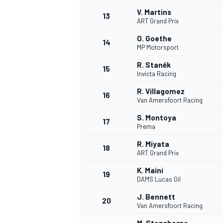
V. Martins
13
ART Grand Prix
O. Goethe
14
MP Motorsport
R. Staněk
15
Invicta Racing
R. Villagomez
16
Van Amersfoort Racing
S. Montoya
17
Prema
R. Miyata
18
ART Grand Prix
K. Maini
19
DAMS Lucas Oil
J. Bennett
20
Van Amersfoort Racing