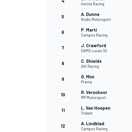
4
Invicta Racing
A. Dunne
5
Rodin Motorsport
P. Martí
6
Campos Racing
J. Crawford
7
DAMS Lucas Oil
C. Shields
8
AIX Racing
G. Minì
9
Prema
R. Verschoor
10
MP Motorsport
L. Van Hoepen
11
Trident
A. Lindblad
MONOPOSTO
12
Campos Racing