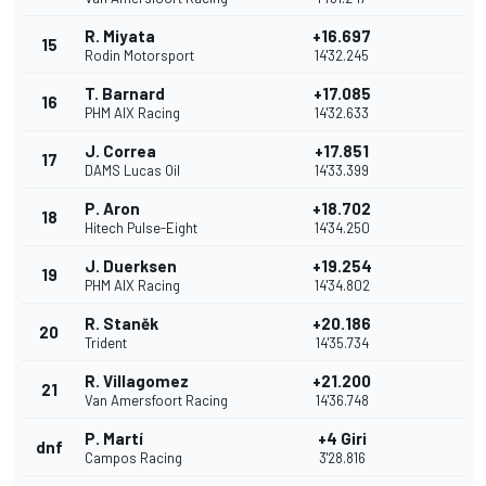
R. Miyata
+16.697
15
Rodin Motorsport
14'32.245
T. Barnard
+17.085
16
PHM AIX Racing
14'32.633
J. Correa
+17.851
17
DAMS Lucas Oil
14'33.399
P. Aron
+18.702
18
Hitech Pulse-Eight
14'34.250
J. Duerksen
+19.254
19
PHM AIX Racing
14'34.802
R. Staněk
+20.186
20
Trident
14'35.734
R. Villagomez
+21.200
21
Van Amersfoort Racing
14'36.748
P. Martí
+4 Giri
dnf
Campos Racing
3'28.816