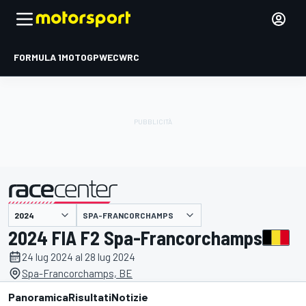
FORMULA 1
MOTOGP
WEC
WRC
SPA-FRANCORCHAMPS
presentato da
2024 FIA F2 Spa-Francorchamps
24 lug 2024 al 28 lug 2024
Spa-Francorchamps, BE
Panoramica
Risultati
Notizie