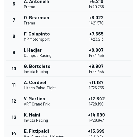
A. Antonelli
+5.210
6
Prema
14'20.758
O. Bearman
+6.022
7
Prema
14'21.570
F. Colapinto
+7.665
8
MP Motorsport
14'23.213
I. Hadjar
+8.907
9
Campos Racing
14'24.455
G. Bortoleto
+9.907
10
Invicta Racing
14'25.455
A. Cordeel
+11.187
11
Hitech Pulse-Eight
14'26.735
V. Martins
+12.642
12
ART Grand Prix
14'28.190
K. Maini
+14.099
13
Invicta Racing
14'29.647
E. Fittipaldi
+15.699
14
Van Amersfoort Racing
14'31.247