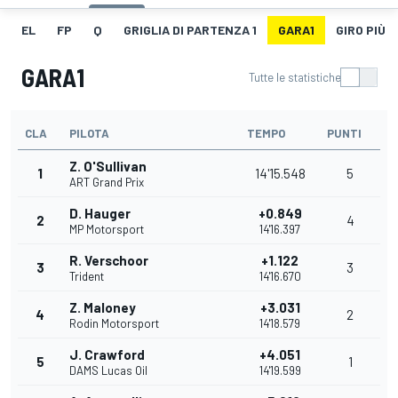
EL
FP
Q
GRIGLIA DI PARTENZA 1
GARA1
GIRO PIÙ V
GARA1
Tutte le statistiche
CLA
PILOTA
TEMPO
PUNTI
Z. O'Sullivan
1
14'15.548
5
ART Grand Prix
D. Hauger
+0.849
2
4
MP Motorsport
14'16.397
R. Verschoor
+1.122
3
3
Trident
14'16.670
Z. Maloney
+3.031
4
2
Rodin Motorsport
14'18.579
J. Crawford
+4.051
5
1
DAMS Lucas Oil
14'19.599