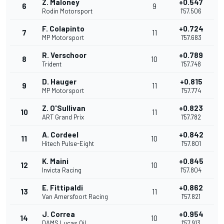
Z. Maloney
+0.547
6
9
Rodin Motorsport
1'57.506
F. Colapinto
+0.724
7
11
MP Motorsport
1'57.683
R. Verschoor
+0.789
8
10
Trident
1'57.748
D. Hauger
+0.815
9
11
MP Motorsport
1'57.774
Z. O'Sullivan
+0.823
10
11
ART Grand Prix
1'57.782
A. Cordeel
+0.842
11
10
Hitech Pulse-Eight
1'57.801
K. Maini
+0.845
12
10
Invicta Racing
1'57.804
E. Fittipaldi
+0.862
13
11
Van Amersfoort Racing
1'57.821
J. Correa
+0.954
14
10
DAMS Lucas Oil
1'57.913