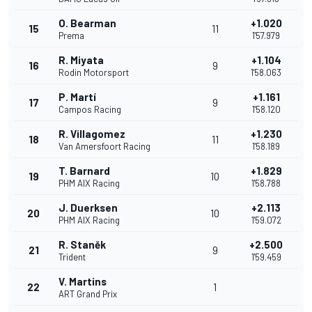
O. Bearman
+1.020
15
11
Prema
1'57.979
R. Miyata
+1.104
16
9
Rodin Motorsport
1'58.063
P. Martí
+1.161
17
9
Campos Racing
1'58.120
R. Villagomez
+1.230
18
11
Van Amersfoort Racing
1'58.189
T. Barnard
+1.829
19
10
PHM AIX Racing
1'58.788
J. Duerksen
+2.113
20
10
PHM AIX Racing
1'59.072
R. Staněk
+2.500
21
9
Trident
1'59.459
V. Martins
22
1
ART Grand Prix