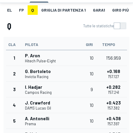
EL
FP
Q
GRIGLIA DI PARTENZA 1
GARA1
GIRO PIÙ V
Q
Tutte le statistiche
CLA
PILOTA
GIRI
TEMPO
P. Aron
1
10
1'56.959
Hitech Pulse-Eight
G. Bortoleto
+0.168
2
10
Invicta Racing
1'57.127
I. Hadjar
+0.282
3
9
Campos Racing
1'57.241
J. Crawford
+0.423
4
10
DAMS Lucas Oil
1'57.382
A. Antonelli
+0.438
5
10
Prema
1'57.397