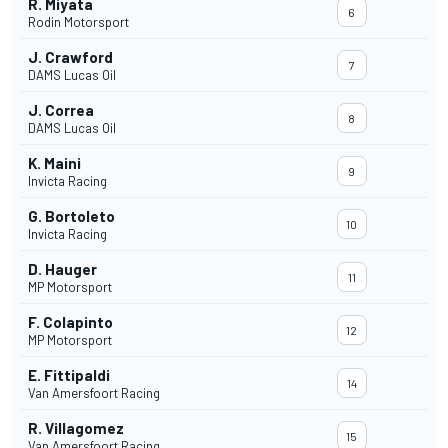
R. Miyata
6
Rodin Motorsport
J. Crawford
7
DAMS Lucas Oil
J. Correa
8
DAMS Lucas Oil
K. Maini
9
Invicta Racing
G. Bortoleto
10
Invicta Racing
D. Hauger
11
MP Motorsport
F. Colapinto
12
MP Motorsport
E. Fittipaldi
14
Van Amersfoort Racing
R. Villagomez
15
Van Amersfoort Racing