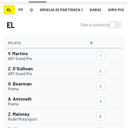
EL
FP
Q
GRIGLIA DI PARTENZA 1
GARA1
GIRO PIÙ V
EL
Tutte le statistiche
PILOTA
#
V. Martins
1
ART Grand Prix
Z. O'Sullivan
2
ART Grand Prix
O. Bearman
3
Prema
A. Antonelli
4
Prema
Z. Maloney
5
Rodin Motorsport