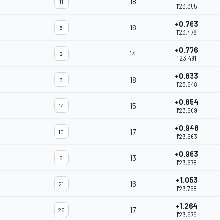
18
11
1'23.355
+0.763
16
6
1'23.478
+0.776
14
2
1'23.491
+0.833
18
3
1'23.548
+0.854
15
14
1'23.569
+0.948
17
10
1'23.663
+0.963
13
5
1'23.678
+1.053
16
21
1'23.768
+1.264
17
25
1'23.979