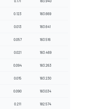
0.171
183.940
0.123
183.669
0.013
183.641
0.057
183.516
0.021
183.469
0.094
183.263
0.015
183.230
0.090
183.034
0.211
182.574