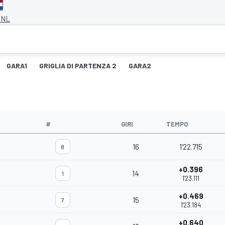
 NL
GARA1
GRIGLIA DI PARTENZA 2
GARA2
#
GIRI
TEMPO
16
1'22.715
8
+0.396
14
1
1'23.111
+0.469
15
7
1'23.184
+0.640