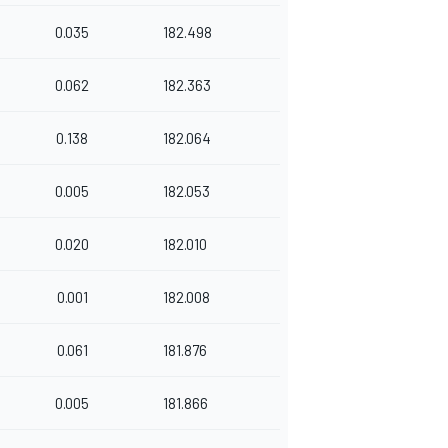
0.035
182.498
0.062
182.363
0.138
182.064
0.005
182.053
0.020
182.010
0.001
182.008
0.061
181.876
0.005
181.866