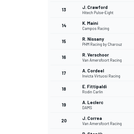
J. Crawford
13
Hitech Pulse-Eight
K. Maini
14
Campos Racing
R. Nissany
15
PHM Racing by Charouz
R. Verschoor
16
Van Amersfoort Racing
A. Cordeel
17
Invicta Virtuosi Racing
E. Fittipaldi
18
Rodin Carlin
A. Leclerc
19
DAMS
J. Correa
20
Van Amersfoort Racing