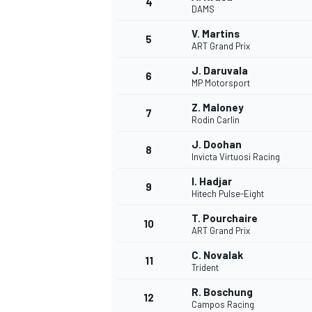
4
DAMS
V. Martins
5
ART Grand Prix
J. Daruvala
6
MP Motorsport
Z. Maloney
7
Rodin Carlin
J. Doohan
8
Invicta Virtuosi Racing
I. Hadjar
9
Hitech Pulse-Eight
T. Pourchaire
10
ART Grand Prix
C. Novalak
11
Trident
R. Boschung
MONOPOSTO
12
Campos Racing