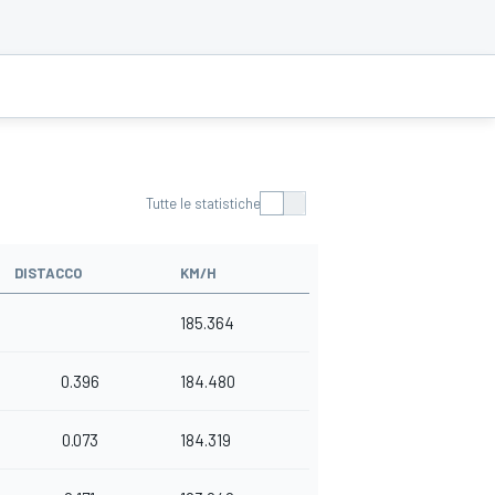
Tutte le statistiche
DISTACCO
KM/H
185.364
0.396
184.480
0.073
184.319