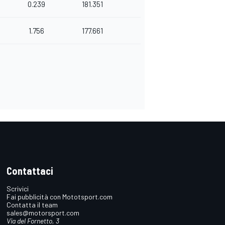
0.239
181.351
1.756
177.661
Contattaci
Scrivici
Fai pubblicità con Mototsport.com
Contatta il team
sales@motorsport.com
Via del Fornetto, 3