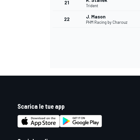
R. Staněk
21
Trident
J. Mason
22
PHM Racing by Charouz
Scarica le tue app
ENDURANCE/GT