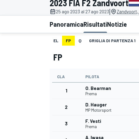
2023 FIA F2 Zandvoort
MOTOGP
WEC
|
25 ago 2023 al 27 ago 2023
Zandvoort,
Panoramica
Risultati
Notizie
EL
FP
Q
GRIGLIA DI PARTENZA 1
FP
CLA
PILOTA
WRC
O. Bearman
1
Prema
D. Hauger
2
MP Motorsport
F. Vesti
3
Prema
A. Iwasa