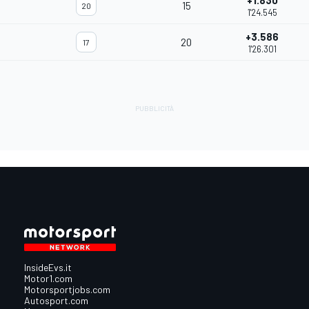
+1.830
15
20
1'24.545
+3.586
20
17
1'26.301
InsideEvs.it
Motor1.com
Motorsportjobs.com
Autosport.com