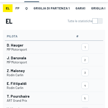
EL
FP
Q
GRIGLIA DI PARTENZA 1
GARA1
GRIGLIA D
EL
Tutte le statistiche
PILOTA
#
D. Hauger
1
MP Motorsport
J. Daruvala
2
MP Motorsport
Z. Maloney
3
Rodin Carlin
E. Fittipaldi
4
Rodin Carlin
T. Pourchaire
5
ART Grand Prix