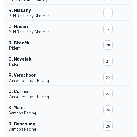
R. Nissany
16
PHM Racing by Charouz
J. Mason
17
PHM Racing by Charouz
R. Staněk
20
Trident
C. Novalak
21
Trident
R. Verschoor
22
Van Amersfoort Racing
J. Correa
23
Van Amersfoort Racing
K. Maini
24
Campos Racing
R. Boschung
25
Campos Racing