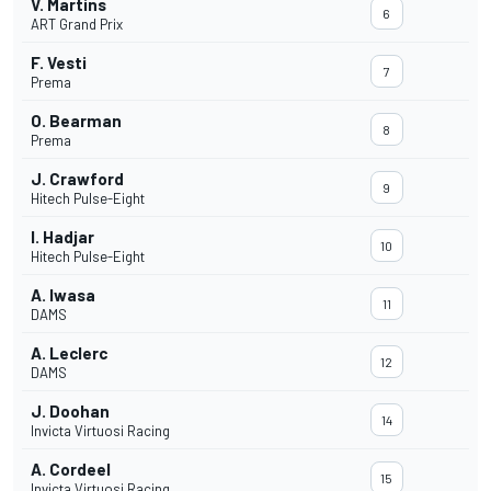
V. Martins
6
ART Grand Prix
F. Vesti
7
Prema
O. Bearman
8
Prema
J. Crawford
9
Hitech Pulse-Eight
I. Hadjar
10
Hitech Pulse-Eight
A. Iwasa
11
DAMS
A. Leclerc
12
DAMS
J. Doohan
14
Invicta Virtuosi Racing
A. Cordeel
15
Invicta Virtuosi Racing