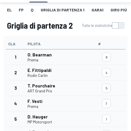
EL
FP
Q
GRIGLIA DI PARTENZA 1
GARA1
GIRO PIÙ V
Griglia di partenza 2
Tutte le statistiche
CLA
PILOTA
#
O. Bearman
1
8
Prema
E. Fittipaldi
2
4
Rodin Carlin
T. Pourchaire
3
5
ART Grand Prix
F. Vesti
4
7
Prema
D. Hauger
5
1
MP Motorsport