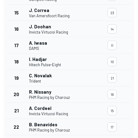
J. Correa
15
23
Van Amersfoort Racing
J. Doohan
16
14
Invicta Virtuosi Racing
A. Iwasa
17
11
DAMS
I. Hadjar
18
10
Hitech Pulse-Eight
C. Novalak
19
21
Trident
R. Nissany
20
16
PHM Racing by Charouz
A. Cordeel
21
15
Invicta Virtuosi Racing
B. Benavides
22
17
PHM Racing by Charouz