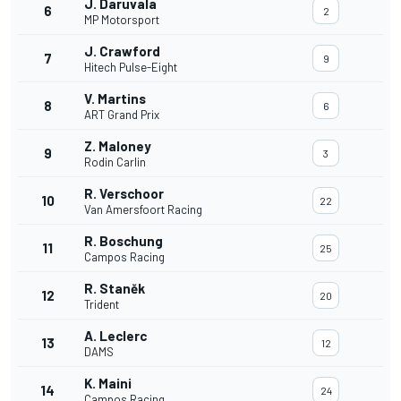
J. Daruvala
6
2
MP Motorsport
J. Crawford
7
9
Hitech Pulse-Eight
V. Martins
8
6
ART Grand Prix
Z. Maloney
9
3
Rodin Carlin
R. Verschoor
10
22
Van Amersfoort Racing
R. Boschung
11
25
Campos Racing
R. Staněk
12
20
Trident
A. Leclerc
13
12
DAMS
K. Maini
14
24
Campos Racing