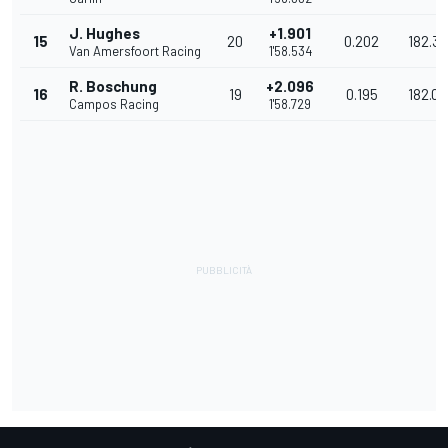
J. Hughes
+1.901
15
20
0.202
182.31
Van Amersfoort Racing
1'58.534
R. Boschung
+2.096
16
19
0.195
182.01
Campos Racing
1'58.729