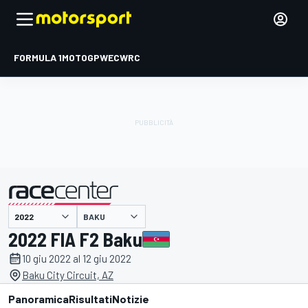
FORMULA 1
MOTOGP
WEC
WRC
BAKU
presentato da
2022 FIA F2 Baku
10 giu 2022 al 12 giu 2022
Baku City Circuit, AZ
Panoramica
Risultati
Notizie