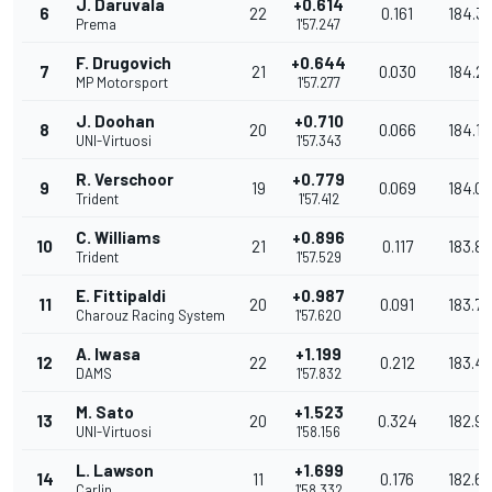
J. Daruvala
+0.614
6
22
0.161
184.31
Prema
1'57.247
F. Drugovich
+0.644
7
21
0.030
184.27
MP Motorsport
1'57.277
J. Doohan
+0.710
8
20
0.066
184.16
UNI-Virtuosi
1'57.343
R. Verschoor
+0.779
9
19
0.069
184.0
Trident
1'57.412
C. Williams
+0.896
10
21
0.117
183.8
Trident
1'57.529
E. Fittipaldi
+0.987
11
20
0.091
183.7
Charouz Racing System
1'57.620
A. Iwasa
+1.199
12
22
0.212
183.4
DAMS
1'57.832
M. Sato
+1.523
13
20
0.324
182.9
UNI-Virtuosi
1'58.156
L. Lawson
+1.699
14
11
0.176
182.6
Carlin
1'58.332