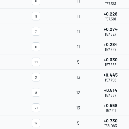
11
6
1'57.561
+0.228
11
9
1'57.581
+0.274
11
7
1'57.627
+0.284
11
11
1'57.637
+0.330
5
10
1'57.683
+0.445
13
3
1'57.798
+0.514
12
8
1'57.867
+0.558
13
21
1'57.911
+0.730
5
17
1'58.083