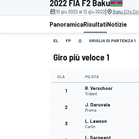
2022 FIA F2 Baku
MOTOGP
WEC
|
10 giu 2022 al 12 giu 2022
Baku City Cir
Panoramica
Risultati
Notizie
EL
FP
Q
GRIGLIA DI PARTENZA 1
Giro più veloce 1
CLA
PILOTA
WRC
R. Verschoor
1
Trident
J. Daruvala
2
Prema
L. Lawson
3
Carlin
L. Sargeant