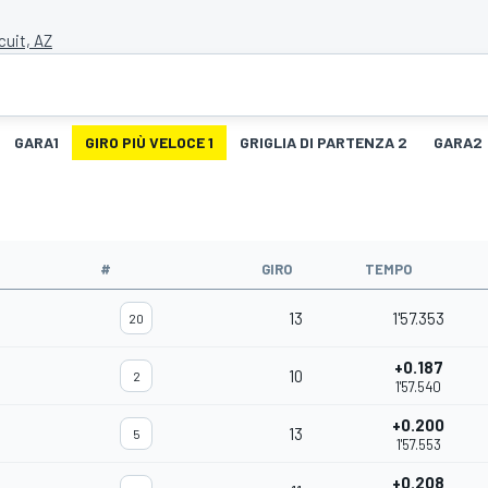
cuit, AZ
GARA1
GIRO PIÙ VELOCE 1
GRIGLIA DI PARTENZA 2
GARA2
#
GIRO
TEMPO
13
1'57.353
20
+0.187
10
2
1'57.540
+0.200
13
5
1'57.553
+0.208