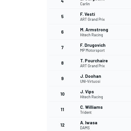
4
Carlin
F. Vesti
5
ART Grand Prix
M. Armstrong
6
Hitech Racing
F. Drugovich
7
MP Motorsport
T. Pourchaire
8
ART Grand Prix
J. Doohan
9
UNI-Virtuosi
J. Vips
10
Hitech Racing
C. Williams
11
Trident
A. Iwasa
MONOPOSTO
12
DAMS