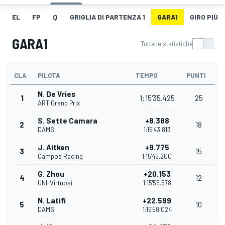
EL
FP
Q
GRIGLIA DI PARTENZA 1
GARA1
GIRO PIÙ V
GARA1
Tutte le statistiche
CLA
PILOTA
TEMPO
PUNTI
N. De Vries
1
1:15'35.425
25
ART Grand Prix
S. Sette Camara
+8.388
2
18
DAMS
1:15'43.813
J. Aitken
+9.775
3
15
Campos Racing
1:15'45.200
G. Zhou
+20.153
4
12
UNI-Virtuosi
1:15'55.578
N. Latifi
+22.599
5
10
DAMS
1:15'58.024