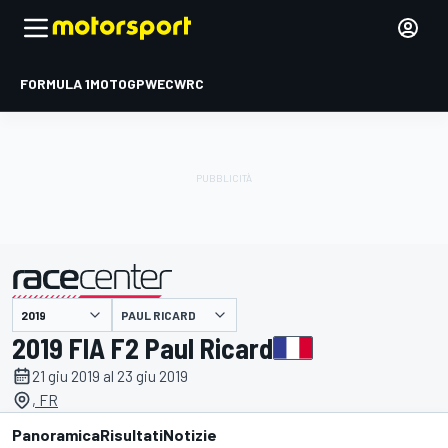
FORMULA 1
MOTOGP
WEC
WRC
PAUL RICARD
presentato da
2019 FIA F2 Paul Ricard
21 giu 2019 al 23 giu 2019
, FR
Panoramica
Risultati
Notizie