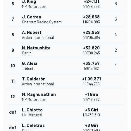
J. King
+24.131
6
8
MP Motorsport
1:15'59.556
J. Correa
+28.668
7
6
Charouz Racing System
1:16'04.093
A. Hubert
+29.959
8
4
Arden International
1:16'05.384
N. Matsushita
+32.820
9
2
Carlin
1:16'08.245
G. Alesi
+39.757
10
1
Trident
1:16'15.182
T. Calderón
+1'09.371
11
Arden International
1:16'44.796
M. Raghunathan
+1 Giro
12
MP Motorsport
1:15'48.982
L. Ghiotto
+6 Giri
dnf
UNI-Virtuosi
1:04'36.310
L. Délétraz
+8 Giri
dnf
Carlin
1:16'20.493