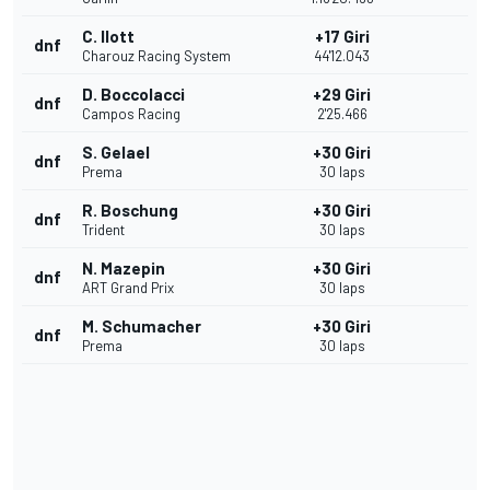
C. Ilott
+17 Giri
dnf
Charouz Racing System
44'12.043
D. Boccolacci
+29 Giri
dnf
Campos Racing
2'25.466
S. Gelael
+30 Giri
dnf
Prema
30 laps
R. Boschung
+30 Giri
dnf
Trident
30 laps
N. Mazepin
+30 Giri
dnf
ART Grand Prix
30 laps
M. Schumacher
+30 Giri
dnf
Prema
30 laps