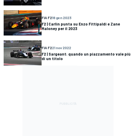
FIA F2
18 gen 2023
F2 | Carlin punta su Enzo Fittipaldi e Zane
Maloney per il 2023
FIA F2
21 nov 2022
F2 | Sargeant: quando un piazzamento vale più
di un titolo