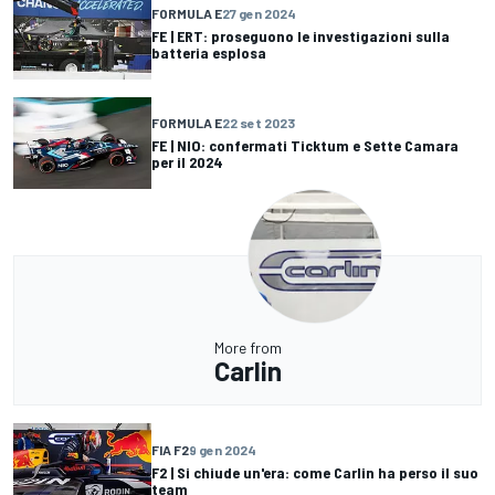
FORMULA E
27 gen 2024
FE | ERT: proseguono le investigazioni sulla
batteria esplosa
FORMULA E
22 set 2023
FE | NIO: confermati Ticktum e Sette Camara
per il 2024
More from
Carlin
FIA F2
9 gen 2024
F2 | Si chiude un'era: come Carlin ha perso il suo
team