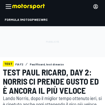
FORMULA 1
MOTOGP
WEC
WRC
TEST
FIA F2
Paul Ricard, test di marzo
TEST PAUL RICARD, DAY 2:
NORRIS CI PRENDE GUSTO ED
È ANCORA IL PIÙ VELOCE
Lando Norris, dopo il miglior tempo ottenuto ieri, si
è ripetuto anche oggi ottenendo il giro più veloce