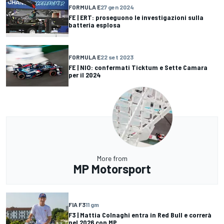
FORMULA E
27 gen 2024
FE | ERT: proseguono le investigazioni sulla
batteria esplosa
FORMULA E
22 set 2023
FE | NIO: confermati Ticktum e Sette Camara
per il 2024
More from
MP Motorsport
FIA F3
11 gm
F3 | Mattia Colnaghi entra in Red Bull e correrà
nel 2026 con MP