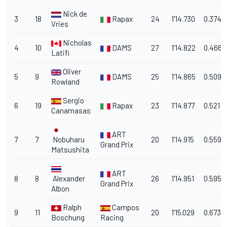
Nick de
3
18
Rapax
24
1'14.730
0.374
Vries
Nicholas
4
10
DAMS
27
1'14.822
0.466
Latifi
Oliver
5
9
DAMS
25
1'14.865
0.509
Rowland
Sergio
6
19
Rapax
23
1'14.877
0.521
Canamasas
ART
7
7
Nobuharu
20
1'14.915
0.559
Grand Prix
Matsushita
ART
8
8
Alexander
26
1'14.951
0.595
Grand Prix
Albon
Ralph
Campos
9
11
20
1'15.029
0.673
Boschung
Racing