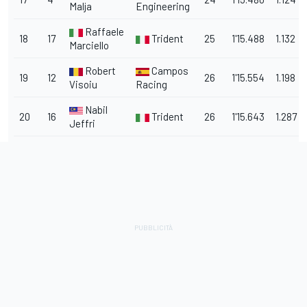
Malja
Engineering
Raffaele
18
17
Trident
25
1'15.488
1.132
Marciello
Robert
Campos
19
12
26
1'15.554
1.198
Visoiu
Racing
Nabil
20
16
Trident
26
1'15.643
1.287
Jeffri