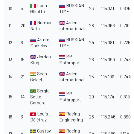
Luca
RUSSIAN
10
5
23
1'15.031
0.675
Ghiotto
TIME
Norman
Arden
11
20
28
1'15.066
0.710
Nato
International
Artem
RUSSIAN
12
6
24
1'15.081
0.725
Markelov
TIME
Jordan
MP
13
15
26
1'15.099
0.743
King
Motorsport
Sean
Arden
14
21
25
1'15.100
0.744
Gelael
International
Sergio
MP
15
14
Sette
20
1'15.174
0.818
Motorsport
Camara
Louis
Racing
16
3
26
1'15.246
0.890
Délétraz
Engineering
Gustav
Racing
17
4
24
1'15.480
1.124