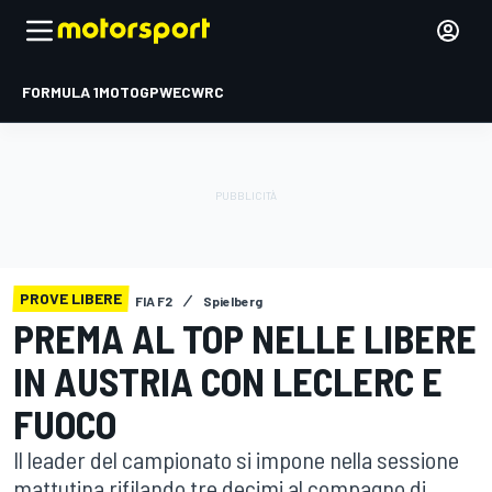
FORMULA 1
MOTOGP
WEC
WRC
PROVE LIBERE
FIA F2
Spielberg
PREMA AL TOP NELLE LIBERE
IN AUSTRIA CON LECLERC E
FUOCO
Il leader del campionato si impone nella sessione
mattutina rifilando tre decimi al compagno di