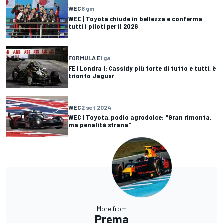
WEC
8 gm
WEC | Toyota chiude in bellezza e conferma
tutti i piloti per il 2026
FORMULA E
1 ga
FE | Londra I: Cassidy più forte di tutto e tutti, è
trionfo Jaguar
WEC
2 set 2024
WEC | Toyota, podio agrodolce: "Gran rimonta,
ma penalità strana"
More from
Prema