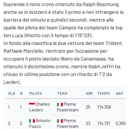
Soprende il nono crono ottenuto da Ralph Boschung,
anche se lo svizzero è stato il primo a non infrangere la
barriera del minuto e quindici secondi, mentre alle
spalle del pilota del team Campos ha completato la top
ten Luca Ghiotto con il tempo di 1'15''031.
In fondo alla classifica le due vetture del team Trident.
Raffaele Marciello, rientrato per l'occasione per
occupare il posto lasciato libero da Canamasas, ha
ottenuto il diciottesimo crono, mentre Nabil Jeffri ha
chiuso in ultima posizione con un ritardo di 1''2 da
Leclerc.
CLA
#
PILOTA
TEAM
GIRI
TEMPO
GAP
Charles
Prema
1
1
25
1'14.356
Leclerc
Powerteam
Antonio
Prema
2
2
23
1'14.721
0.365
Fuoco
Powerteam