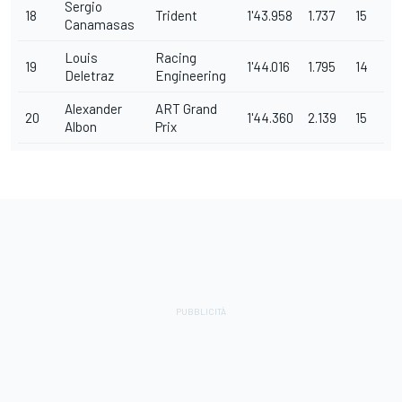
Sergio
18
Trident
1'43.958
1.737
15
Canamasas
Louis
Racing
19
1'44.016
1.795
14
Deletraz
Engineering
Alexander
ART Grand
20
1'44.360
2.139
15
Albon
Prix