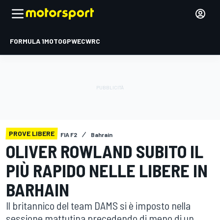
FORMULA 1
MOTOGP
WEC
WRC
PROVE LIBERE
FIA F2
Bahrain
OLIVER ROWLAND SUBITO IL
PIÙ RAPIDO NELLE LIBERE IN
BARHAIN
Il britannico del team DAMS si è imposto nella
sessione mattutina precedendo di meno di un