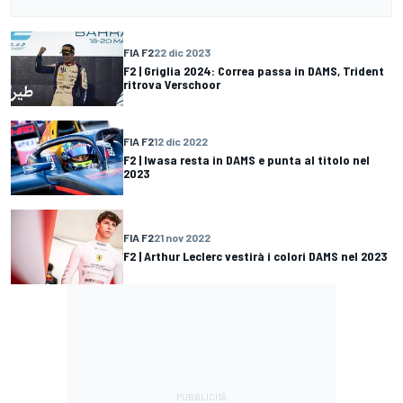
FIA F2
22 dic 2023
F2 | Griglia 2024: Correa passa in DAMS, Trident
ritrova Verschoor
FIA F2
12 dic 2022
F2 | Iwasa resta in DAMS e punta al titolo nel
2023
FIA F2
21 nov 2022
F2 | Arthur Leclerc vestirà i colori DAMS nel 2023