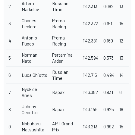
Artem
Russian
2
1'42.313
0.092
13
Markelov
Time
Charles
Prema
3
1'42.372
0.151
15
Leclerc
Racing
Antonio
Prema
4
1'42.381
0.160
12
Fuoco
Racing
Norman
Pertamina
5
1'42.594
0.373
13
Nato
Arden
Russian
6
Luca Ghiotto
1'42.715
0.494
14
Time
Nyck de
7
Rapax
1'43.052
0.831
6
Vries
Johnny
8
Rapax
1'43.146
0.925
16
Cecotto
Nobuharu
ART Grand
9
1'43.213
0.992
15
Matsushita
Prix