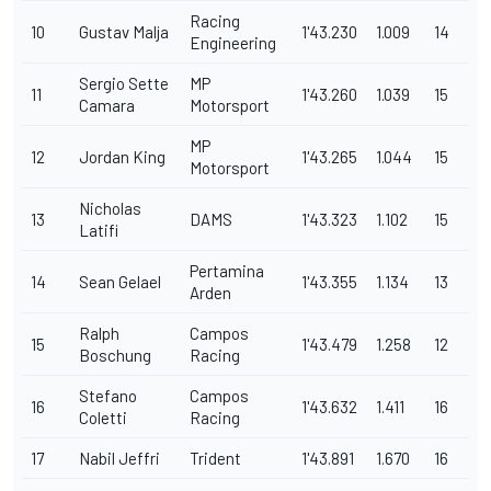
Racing
10
Gustav Malja
1'43.230
1.009
14
Engineering
Sergio Sette
MP
11
1'43.260
1.039
15
Camara
Motorsport
MP
12
Jordan King
1'43.265
1.044
15
Motorsport
Nicholas
13
DAMS
1'43.323
1.102
15
Latifi
Pertamina
14
Sean Gelael
1'43.355
1.134
13
Arden
Ralph
Campos
15
1'43.479
1.258
12
Boschung
Racing
Stefano
Campos
16
1'43.632
1.411
16
Coletti
Racing
17
Nabil Jeffri
Trident
1'43.891
1.670
16