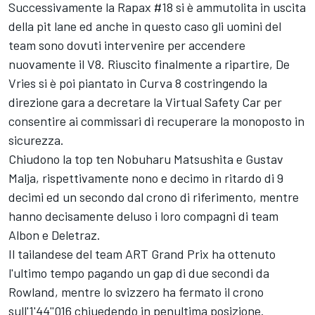
Successivamente la Rapax #18 si è ammutolita in uscita
della pit lane ed anche in questo caso gli uomini del
team sono dovuti intervenire per accendere
nuovamente il V8. Riuscito finalmente a ripartire, De
Vries si è poi piantato in Curva 8 costringendo la
direzione gara a decretare la Virtual Safety Car per
consentire ai commissari di recuperare la monoposto in
sicurezza.
Chiudono la top ten Nobuharu Matsushita e Gustav
Malja, rispettivamente nono e decimo in ritardo di 9
decimi ed un secondo dal crono di riferimento, mentre
hanno decisamente deluso i loro compagni di team
Albon e Deletraz.
Il tailandese del team ART Grand Prix ha ottenuto
l'ultimo tempo pagando un gap di due secondi da
Rowland, mentre lo svizzero ha fermato il crono
sull'1'44''016 chiuedendo in penultima posizione.