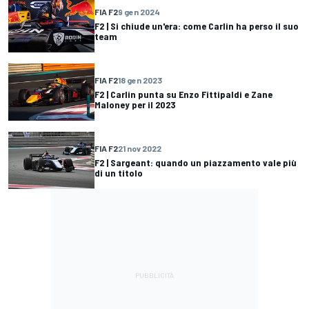
FIA F2
9 gen 2024
F2 | Si chiude un'era: come Carlin ha perso il suo
team
FIA F2
18 gen 2023
F2 | Carlin punta su Enzo Fittipaldi e Zane
Maloney per il 2023
FIA F2
21 nov 2022
F2 | Sargeant: quando un piazzamento vale più
di un titolo