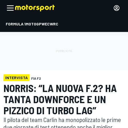
FORMULA 1
MOTOGP
WEC
WRC
INTERVISTA
FIA F2
NORRIS: “LA NUOVA F.2? HA
TANTA DOWNFORCE E UN
PIZZICO DI TURBO LAG”
Il pilota del team Carlin ha monopolizzato le prime
due giornate di test ottenendo anche il miglior