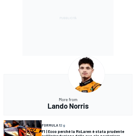
More from
Lando Norris
FORMULA 1
2 g
F1 | Ecco perché la McLaren è stata prudente
sull'introduzione della sua ala posteriore