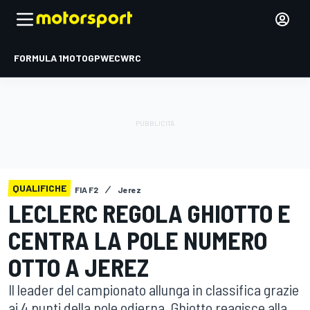
FORMULA 1
MOTOGP
WEC
WRC
QUALIFICHE
FIA F2
Jerez
LECLERC REGOLA GHIOTTO E
CENTRA LA POLE NUMERO
OTTO A JEREZ
Il leader del campionato allunga in classifica grazie
ai 4 punti della pole odierna. Ghiotto reagisce alla