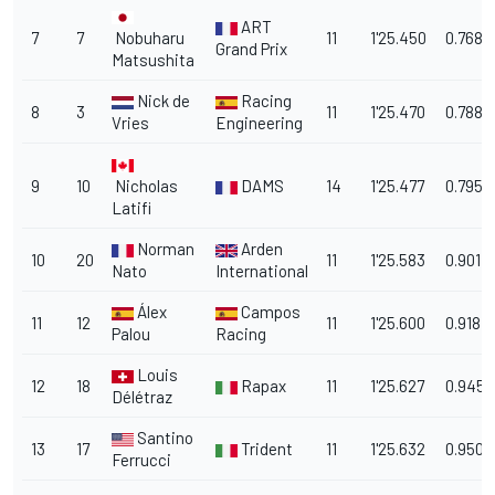
ART
7
7
Nobuharu
11
1'25.450
0.768
Grand Prix
Matsushita
Nick de
Racing
8
3
11
1'25.470
0.788
Vries
Engineering
9
10
Nicholas
DAMS
14
1'25.477
0.795
Latifi
Norman
Arden
10
20
11
1'25.583
0.901
Nato
International
Álex
Campos
11
12
11
1'25.600
0.918
Palou
Racing
Louis
12
18
Rapax
11
1'25.627
0.945
Délétraz
Santino
13
17
Trident
11
1'25.632
0.950
Ferrucci