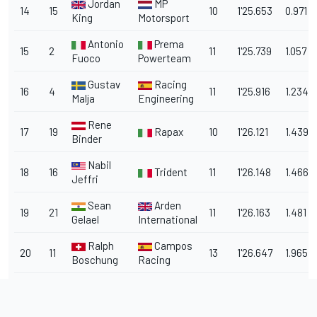
Jordan
MP
14
15
10
1'25.653
0.971
King
Motorsport
Antonio
Prema
15
2
11
1'25.739
1.057
Fuoco
Powerteam
Gustav
Racing
16
4
11
1'25.916
1.234
Malja
Engineering
Rene
17
19
Rapax
10
1'26.121
1.439
Binder
Nabil
18
16
Trident
11
1'26.148
1.466
Jeffri
Sean
Arden
19
21
11
1'26.163
1.481
Gelael
International
Ralph
Campos
20
11
13
1'26.647
1.965
Boschung
Racing