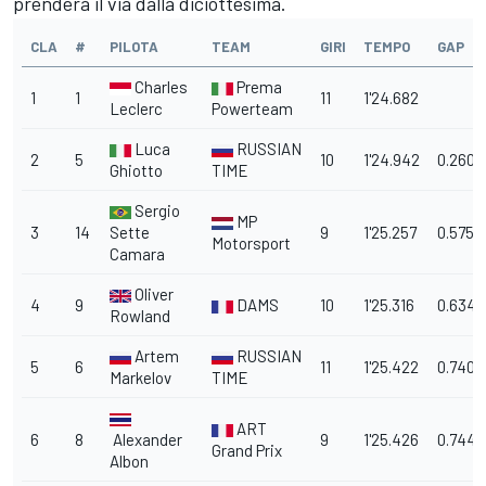
prenderà il via dalla diciottesima.
CLA
#
PILOTA
TEAM
GIRI
TEMPO
GAP
Charles
Prema
1
1
11
1'24.682
Leclerc
Powerteam
Luca
RUSSIAN
2
5
10
1'24.942
0.260
Ghiotto
TIME
Sergio
MP
3
14
Sette
9
1'25.257
0.575
Motorsport
Camara
Oliver
4
9
DAMS
10
1'25.316
0.634
Rowland
Artem
RUSSIAN
5
6
11
1'25.422
0.740
Markelov
TIME
ART
6
8
Alexander
9
1'25.426
0.744
Grand Prix
Albon