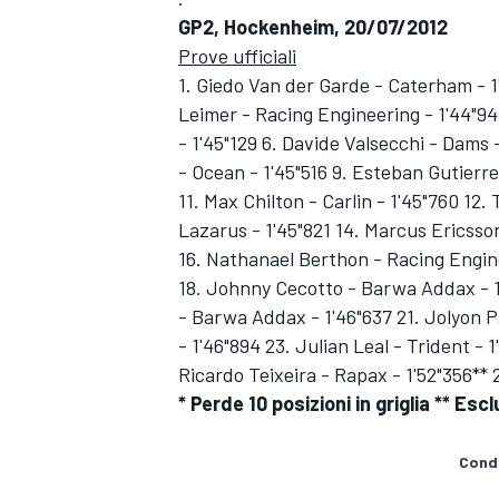
GP2, Hockenheim, 20/07/2012
Prove ufficiali
1. Giedo Van der Garde - Caterham - 1
Leimer - Racing Engineering - 1'44"944
- 1'45"129 6. Davide Valsecchi - Dams -
- Ocean - 1'45"516 9. Esteban Gutierre
11. Max Chilton - Carlin - 1'45"760 12
Lazarus - 1'45"821 14. Marcus Ericsson 
16. Nathanael Berthon - Racing Engine
18. Johnny Cecotto - Barwa Addax - 1'
- Barwa Addax - 1'46"637 21. Jolyon P
- 1'46"894 23. Julian Leal - Trident -
Ricardo Teixeira - Rapax - 1'52"356** 
ENDURANCE/GT
* Perde 10 posizioni in griglia ** Es
Condi