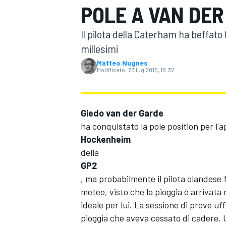
POLE A VAN DER
MOTOGP
WEC
Il pilota della Caterham ha beffato
millesimi
Matteo Nugnes
Modificato:
23 lug 2015, 18:32
Giedo van der Garde
ha conquistato la pole position per l
WRC
Hockenheim
della
GP2
, ma probabilmente il pilota olandese 
meteo, visto che la pioggia è arriva
ideale per lui. La sessione di prove uff
pioggia che aveva cessato di cadere. U