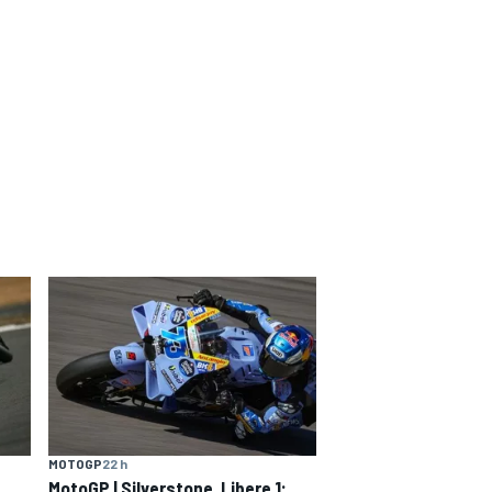
MOTOGP
22 h
MotoGP | Silverstone, Libere 1: