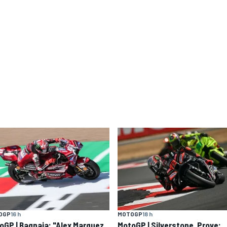
OGP
16 h
MOTOGP
18 h
oGP | Bagnaia: "Alex Marquez
MotoGP | Silverstone, Prove: