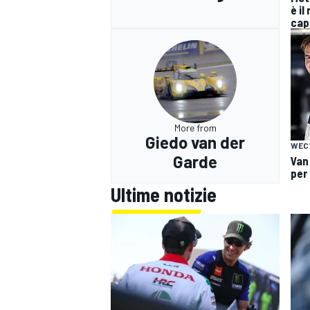
è il
cap
More from
Giedo van der
WEC
Garde
Van 
per 
Ultime notizie