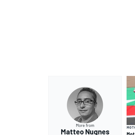
RALLY
More from
MOT
Matteo Nugnes
Mot