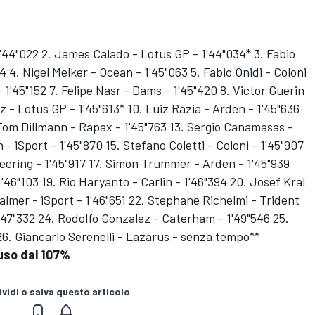
'44"022 2. James Calado - Lotus GP - 1'44"034* 3. Fabio
 4. Nigel Melker - Ocean - 1'45"063 5. Fabio Onidi - Coloni
 1'45"152 7. Felipe Nasr - Dams - 1'45"420 8. Victor Guerin
z - Lotus GP - 1'45"613* 10. Luiz Razia - Arden - 1'45"636
. Tom Dillmann - Rapax - 1'45"763 13. Sergio Canamasas -
- iSport - 1'45"870 15. Stefano Coletti - Coloni - 1'45"907
ering - 1'45"917 17. Simon Trummer - Arden - 1'45"939
46"103 19. Rio Haryanto - Carlin - 1'46"394 20. Josef Kral
almer - iSport - 1'46"651 22. Stephane Richelmi - Trident
 1'47"332 24. Rodolfo Gonzalez - Caterham - 1'49"546 25.
26. Giancarlo Serenelli - Lazarus - senza tempo**
cluso dal 107%
vidi o salva questo articolo