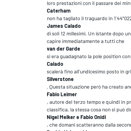
loro prestazioni con il passare dei min
Caterham
non ha tagliato il traguardo in 1'44"0
James Calado
di soli 12 millesimi. Un istante dopo 
capire immediatamente a tutti che
van der Garde
si era guadagnato la pole position con
Calado
scalerà fino all'undicesimo posto in gr
Silverstone
. Questa situazione però ha creato an
Fabio Leimer
, autore del terzo tempo e quindi in pr
classifica, la stessa cosa non si può d
Nigel Melker e Fabio Onidi
MONOPOSTO
, che domani scatteranno dalla seconda 