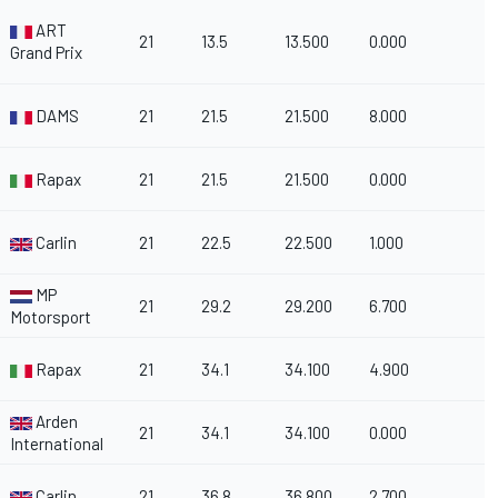
ART
21
13.5
13.500
0.000
Grand Prix
DAMS
21
21.5
21.500
8.000
Rapax
21
21.5
21.500
0.000
Carlin
21
22.5
22.500
1.000
MP
21
29.2
29.200
6.700
Motorsport
Rapax
21
34.1
34.100
4.900
Arden
21
34.1
34.100
0.000
International
Carlin
21
36.8
36.800
2.700