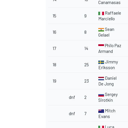
Canamasas
Raffaele
15
9
Marciello
Sean
16
8
Gelael
Philo Paz
17
14
Armand
Jimmy
18
25
Eriksson
Daniel
19
23
De Jong
Sergey
dnf
2
Sirotkin
Mitch
dnf
7
Evans
Luca