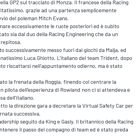
ella GP2 sul tracciato di Monza. Il francese della Racing
itatissimo, grazie ad una partenza semplicemente
vvio del poleman Mitch Evans.
tinare eccessivamente le ruote posteriori ed è subito
cato sia dal duo della Racing Engineering che da un
trepitosa.
ato successivamente messo fuori dai giochi da Malja, ed
natissimo Luca Ghiotto. L'italiano del team Trident, dopo
uto riscattarsi nell'appuntamento odierno, ma è stato
to la frenata della Roggia, finendo col centrare la
n pilota dell'esperienza di Rowland non ci si attendeva e
sa dell'italiano.
tto la direzione gara a decretare la Virtual Safety Car per
tornata successiva.
ership seguito da King e Gasly. Il britannico della Racing
ntenere il passo del compagno di team ed è stato preda