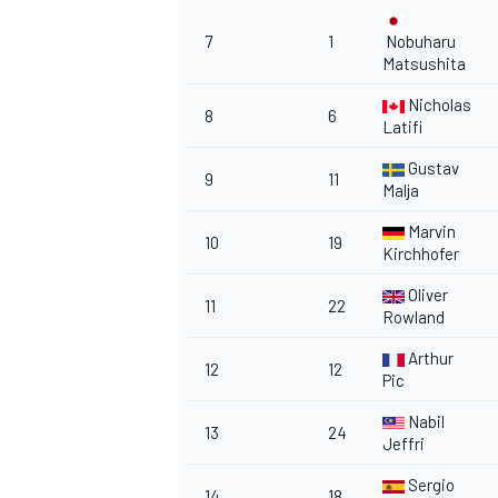
7
1
Nobuharu
Matsushita
Nicholas
8
6
Latifi
Gustav
9
11
Malja
Marvin
10
19
Kirchhofer
Oliver
11
22
Rowland
Arthur
12
12
Pic
Nabil
13
24
RALLY
Jeffri
Sergio
14
18