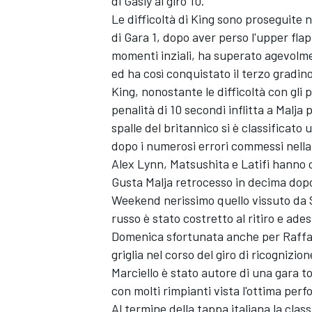
di Gasly al giro 10.
Le difficoltà di King sono proseguite n
di Gara 1, dopo aver perso l'upper flap
momenti inziali, ha superato agevolmen
ed ha così conquistato il terzo gradin
King, nonostante le difficoltà con gli
penalità di 10 secondi inflitta a Malja 
spalle del britannico si è classificat
dopo i numerosi errori commessi nell
Alex Lynn, Matsushita e Latifi hanno 
Gusta Malja retrocesso in decima dopo
Weekend nerissimo quello vissuto da Se
russo è stato costretto al ritiro e ades
Domenica sfortunata anche per Raffael
ENDURANCE/GT
griglia nel corso del giro di ricognizio
Marciello è stato autore di una gara t
con molti rimpianti vista l'ottima per
Al termine della tappa italiana la clas