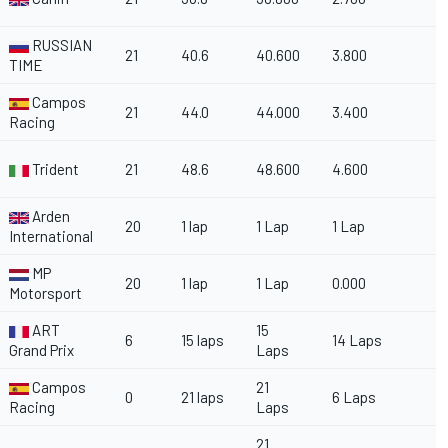
RUSSIAN
21
40.6
40.600
3.800
TIME
Campos
21
44.0
44.000
3.400
Racing
Trident
21
48.6
48.600
4.600
Arden
20
1 lap
1 Lap
1 Lap
International
MP
20
1 lap
1 Lap
0.000
Motorsport
ART
15
6
15 laps
14 Laps
Grand Prix
Laps
Campos
21
0
21 laps
6 Laps
Racing
Laps
21