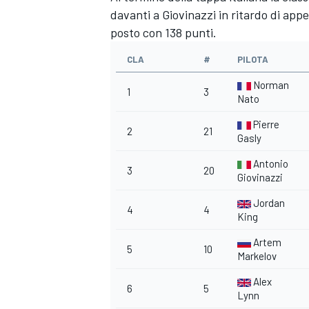
davanti a Giovinazzi in ritardo di app
posto con 138 punti.
CLA
#
PILOTA
Norman
1
3
Nato
Pierre
2
21
Gasly
Antonio
3
20
Giovinazzi
Jordan
4
4
King
Artem
5
10
Markelov
MONOMARCA
Alex
6
5
Lynn