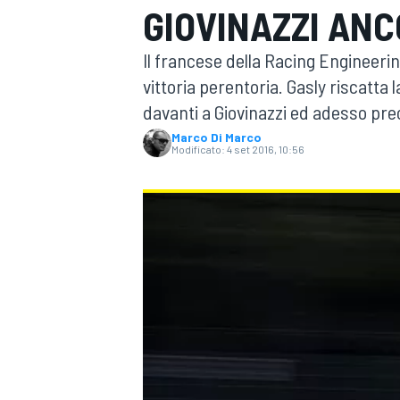
GIOVINAZZI ANC
MOTOGP
WEC
Il francese della Racing Engineerin
vittoria perentoria. Gasly riscatta
davanti a Giovinazzi ed adesso preced
Marco Di Marco
Modificato:
4 set 2016, 10:56
WRC