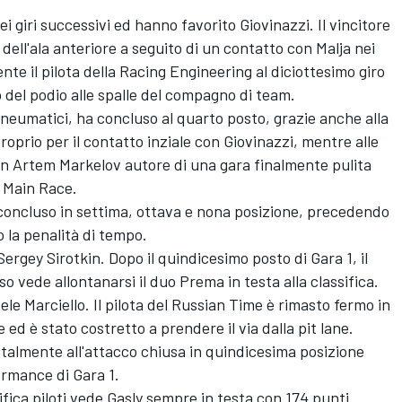
ei giri successivi ed hanno favorito Giovinazzi. Il vincitore
 dell'ala anteriore a seguito di un contatto con Malja nei
te il pilota della Racing Engineering al diciottesimo giro
o del podio alle spalle del compagno di team.
 pneumatici, ha concluso al quarto posto, grazie anche alla
proprio per il contatto inziale con Giovinazzi, mentre alle
o un Artem Markelov autore di una gara finalmente pulita
a Main Race.
concluso in settima, ottava e nona posizione, precedendo
 la penalità di tempo.
rgey Sirotkin. Dopo il quindicesimo posto di Gara 1, il
so vede allontanarsi il duo Prema in testa alla classifica.
e Marciello. Il pilota del Russian Time è rimasto fermo in
ne ed è stato costretto a prendere il via dalla pit lane.
otalmente all'attacco chiusa in quindicesima posizione
formance di Gara 1.
sifica piloti vede Gasly sempre in testa con 174 punti