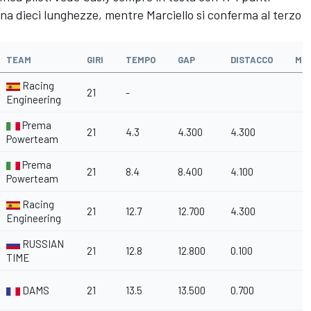
ena dieci lunghezze, mentre Marciello si conferma al terzo
TEAM
GIRI
TEMPO
GAP
DISTACCO
MP
Racing
21
-
Engineering
Prema
21
4.3
4.300
4.300
Powerteam
Prema
21
8.4
8.400
4.100
Powerteam
Racing
21
12.7
12.700
4.300
Engineering
RUSSIAN
21
12.8
12.800
0.100
TIME
DAMS
21
13.5
13.500
0.700