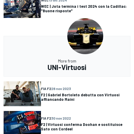
WEC
13 dic 2024
WEC | Jota termina i test 2024 con la Cadillac:
"Buone risposte"
More from
UNI-Virtuosi
FIA F2
28 nov 2023
F2 | Gabriel Bortoleto debutta con Virtuosi
affiancando Maini
FIA F2
30 nov 2022
F2 | Virtuosi conferma Doohan e sostituisce
Sato con Cordeel