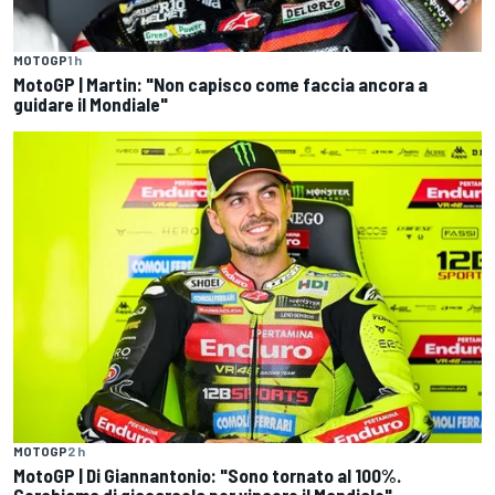
MOTOGP
1 h
MotoGP | Martin: "Non capisco come faccia ancora a
guidare il Mondiale"
MOTOGP
2 h
MotoGP | Di Giannantonio: "Sono tornato al 100%.
Cerchiamo di giocarcela per vincere il Mondiale"