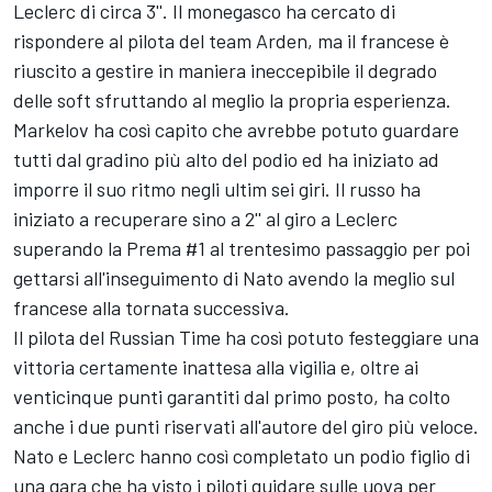
Leclerc di circa 3''. Il monegasco ha cercato di
rispondere al pilota del team Arden, ma il francese è
riuscito a gestire in maniera ineccepibile il degrado
delle soft sfruttando al meglio la propria esperienza.
Markelov ha così capito che avrebbe potuto guardare
tutti dal gradino più alto del podio ed ha iniziato ad
imporre il suo ritmo negli ultim sei giri. Il russo ha
iniziato a recuperare sino a 2'' al giro a Leclerc
superando la Prema #1 al trentesimo passaggio per poi
gettarsi all'inseguimento di Nato avendo la meglio sul
francese alla tornata successiva.
Il pilota del Russian Time ha così potuto festeggiare una
vittoria certamente inattesa alla vigilia e, oltre ai
venticinque punti garantiti dal primo posto, ha colto
anche i due punti riservati all'autore del giro più veloce.
Nato e Leclerc hanno così completato un podio figlio di
una gara che ha visto i piloti guidare sulle uova per