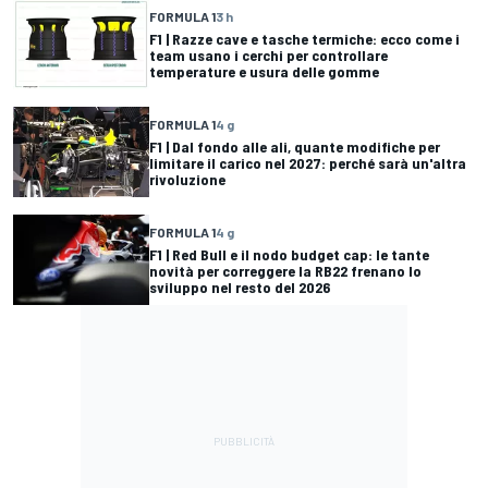
FORMULA 1
3 h
F1 | Razze cave e tasche termiche: ecco come i
team usano i cerchi per controllare
temperature e usura delle gomme
FORMULA 1
4 g
F1 | Dal fondo alle ali, quante modifiche per
limitare il carico nel 2027: perché sarà un'altra
rivoluzione
FORMULA 1
4 g
F1 | Red Bull e il nodo budget cap: le tante
novità per correggere la RB22 frenano lo
sviluppo nel resto del 2026