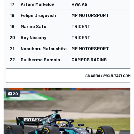
17
Artem Markelov
HWA AG
18
Felipe Drugovich
MP MOTORSPORT
19
Marino Sato
TRIDENT
20
Roy Nissany
TRIDENT
21
Nobuharu Matsushita
MP MOTORSPORT
22
Guilherme Samaia
CAMPOS RACING
GUARDA I RISULTATI COMP
20