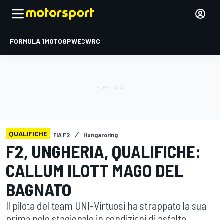
FORMULA 1
MOTOGP
WEC
WRC
QUALIFICHE
FIA F2
Hungaroring
F2, UNGHERIA, QUALIFICHE:
CALLUM ILOTT MAGO DEL
BAGNATO
Il pilota del team UNI-Virtuosi ha strappato la sua
prima pole stagionale in condizioni di asfalto