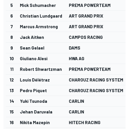
5
Mick Schumacher
PREMA POWERTEAM
6
Christian Lundgaard
ART GRAND PRIX
7
Marcus Armstrong
ART GRAND PRIX
8
Jack Aitken
CAMPOS RACING
9
Sean Gelael
DAMS
10
Giuliano Alesi
HWA AG
11
Robert Shwartzman
PREMA POWERTEAM
12
Louis Délétraz
CHAROUZ RACING SYSTEM
13
Pedro Piquet
CHAROUZ RACING SYSTEM
14
Yuki Tsunoda
CARLIN
15
Jehan Daruvala
CARLIN
16
Nikita Mazepin
HITECH RACING