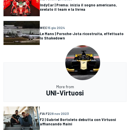
IndyCar | Prema: inizia il sogno americano,
svelato il team e la livrea
WEC
15 giu 2024
Le Mans | Porsche-Jota ricostruita, effettuato
lo Shakedown
More from
UNI-Virtuosi
FIA F2
28 nov 2023
F2 | Gabriel Bortoleto debutta con Virtuosi
affiancando Maini