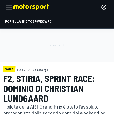
FORMULA 1
MOTOGP
WEC
WRC
GARA
FIA F2
Spielberg II
F2, STIRIA, SPRINT RACE:
DOMINIO DI CHRISTIAN
LUNDGAARD
Il pilota della ART Grand Prix è stato l'assoluto
protagonista della seconda gara del weekend ed