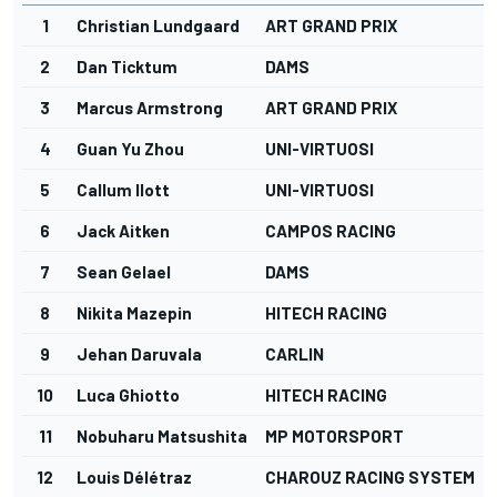
1
Christian Lundgaard
ART GRAND PRIX
2
Dan Ticktum
DAMS
3
Marcus Armstrong
ART GRAND PRIX
4
Guan Yu Zhou
UNI-VIRTUOSI
5
Callum Ilott
UNI-VIRTUOSI
6
Jack Aitken
CAMPOS RACING
7
Sean Gelael
DAMS
8
Nikita Mazepin
HITECH RACING
9
Jehan Daruvala
CARLIN
10
Luca Ghiotto
HITECH RACING
11
Nobuharu Matsushita
MP MOTORSPORT
12
Louis Délétraz
CHAROUZ RACING SYSTEM