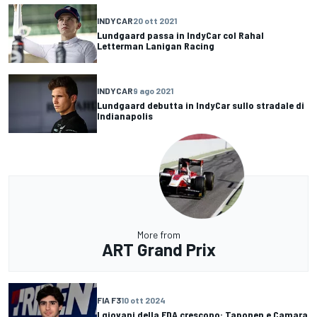
INDYCAR
20 ott 2021
Lundgaard passa in IndyCar col Rahal
Letterman Lanigan Racing
INDYCAR
9 ago 2021
Lundgaard debutta in IndyCar sullo stradale di
Indianapolis
More from
ART Grand Prix
FIA F3
10 ott 2024
I giovani della FDA crescono: Taponen e Camara