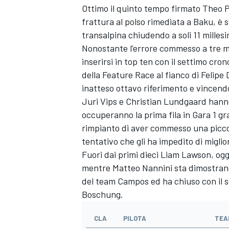
Ottimo il quinto tempo firmato Theo P
frattura al polso rimediata a Baku, è s
transalpina chiudendo a soli 11 milles
Nonostante l’errore commesso a tre m
inserirsi in top ten con il settimo crono
della Feature Race al fianco di Felip
inatteso ottavo riferimento e vincend
Juri Vips e Christian Lundgaard hann
occuperanno la prima fila in Gara 1 grazi
rimpianto di aver commesso una piccol
tentativo che gli ha impedito di miglio
Fuori dai primi dieci Liam Lawson, ogg
mentre Matteo Nannini sta dimostran
del team Campos ed ha chiuso con il s
ENDURANCE/GT
Boschung.
CLA
PILOTA
TEA