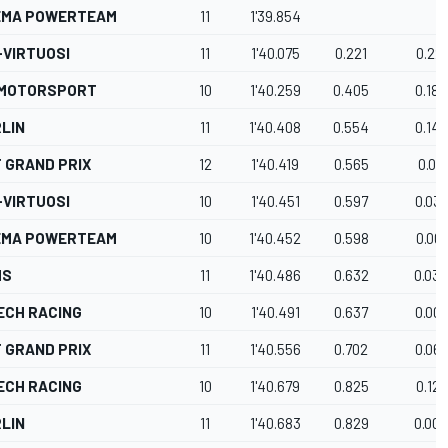
EMA POWERTEAM
11
1'39.854
-VIRTUOSI
11
1'40.075
0.221
0.221
 MOTORSPORT
10
1'40.259
0.405
0.184
LIN
11
1'40.408
0.554
0.149
 GRAND PRIX
12
1'40.419
0.565
0.011
-VIRTUOSI
10
1'40.451
0.597
0.03
EMA POWERTEAM
10
1'40.452
0.598
0.001
MS
11
1'40.486
0.632
0.03
ECH RACING
10
1'40.491
0.637
0.00
 GRAND PRIX
11
1'40.556
0.702
0.06
ECH RACING
10
1'40.679
0.825
0.123
LIN
11
1'40.683
0.829
0.00