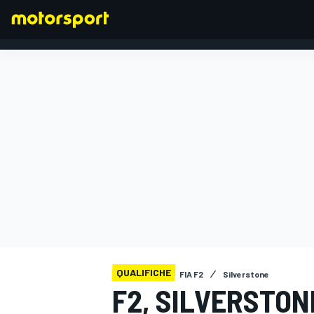
FORMULA 1
QUALIFICHE
FIA F2
Silverstone
F2, SILVERSTON