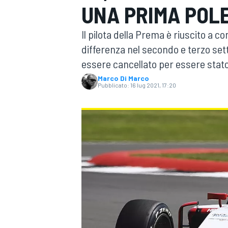
UNA PRIMA POL
MOTOGP
WEC
Il pilota della Prema è riuscito a c
differenza nel secondo e terzo se
essere cancellato per essere stato 
Marco Di Marco
Pubblicato:
16 lug 2021, 17:20
WRC