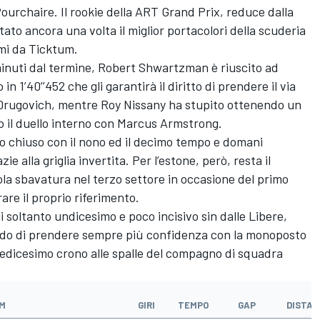
ourchaire. Il rookie della ART Grand Prix, reduce dalla
tato ancora una volta il miglior portacolori della scuderia
imi da Ticktum.
inuti dal termine, Robert Shwartzman è riuscito ad
 in 1’40’’452 che gli garantirà il diritto di prendere il via
e Drugovich, mentre Roy Nissany ha stupito ottenendo un
o il duello interno con Marcus Armstrong.
o chiuso con il nono ed il decimo tempo e domani
e alla griglia invertita. Per l’estone, però, resta il
a sbavatura nel terzo settore in occasione del primo
rare il proprio riferimento.
i soltanto undicesimo e poco incisivo sin dalle Libere,
do di prendere sempre più confidenza con la monoposto
edicesimo crono alle spalle del compagno di squadra
M
GIRI
TEMPO
GAP
DISTAC