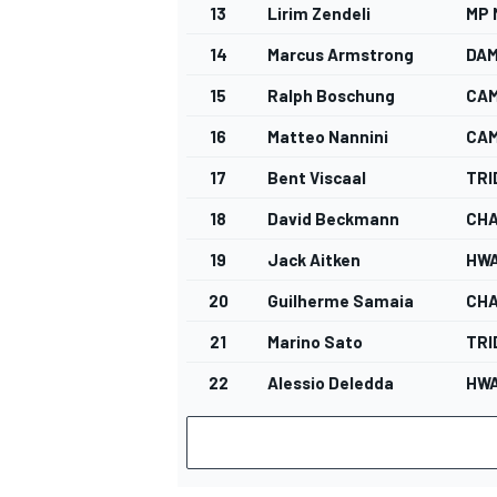
13
Lirim Zendeli
MP
14
Marcus Armstrong
DA
15
Ralph Boschung
CAM
16
Matteo Nannini
CAM
17
Bent Viscaal
TRI
18
David Beckmann
CHA
19
Jack Aitken
HWA
20
Guilherme Samaia
CHA
21
Marino Sato
TRI
22
Alessio Deledda
HWA
RALLY