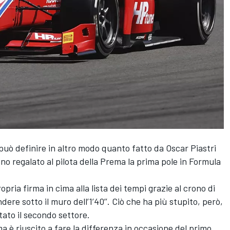
 può definire in altro modo quanto fatto da Oscar Piastri
nno regalato al pilota della Prema la prima pole in Formula
opria firma in cima alla lista dei tempi grazie al crono di
dere sotto il muro dell’1’40’’. Ciò che ha più stupito, però,
ntato il secondo settore.
ma è riuscito a fare la differenza in occasione del primo