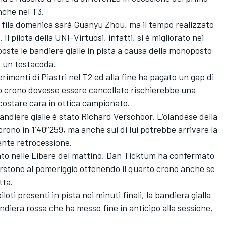
nche nel T3.
ma fila domenica sarà Guanyu Zhou, ma il tempo realizzato
l pilota della UNI-Virtuosi, infatti, si è migliorato nei
oste le bandiere gialle in pista a causa della monoposto
 un testacoda.
erimenti di Piastri nel T2 ed alla fine ha pagato un gap di
suo crono dovesse essere cancellato rischierebbe una
 costare cara in ottica campionato.
 bandiere gialle è stato Richard Verschoor. L’olandese della
rono in 1’40’’259, ma anche sui di lui potrebbe arrivare la
ente retrocessione.
ento nelle Libere del mattino, Dan Ticktum ha confermato
lverstone al pomeriggio ottenendo il quarto crono anche se
tta.
oti presenti in pista nei minuti finali, la bandiera gialla
ndiera rossa che ha messo fine in anticipo alla sessione,