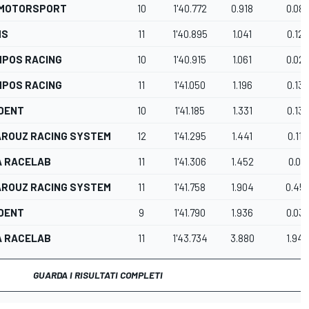
 MOTORSPORT
10
1'40.772
0.918
0.08
MS
11
1'40.895
1.041
0.123
POS RACING
10
1'40.915
1.061
0.02
POS RACING
11
1'41.050
1.196
0.135
DENT
10
1'41.185
1.331
0.135
ROUZ RACING SYSTEM
12
1'41.295
1.441
0.110
 RACELAB
11
1'41.306
1.452
0.011
ROUZ RACING SYSTEM
11
1'41.758
1.904
0.45
DENT
9
1'41.790
1.936
0.03
 RACELAB
11
1'43.734
3.880
1.94
GUARDA I RISULTATI COMPLETI