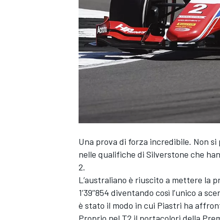
Una prova di forza incredibile. Non si
nelle qualifiche di Silverstone che ha
2.
L’australiano è riuscito a mettere la pr
1’39’’854 diventando così l’unico a scen
è stato il modo in cui Piastri ha affro
MONOPOSTO
Proprio nel T2 il portacolori della Pre