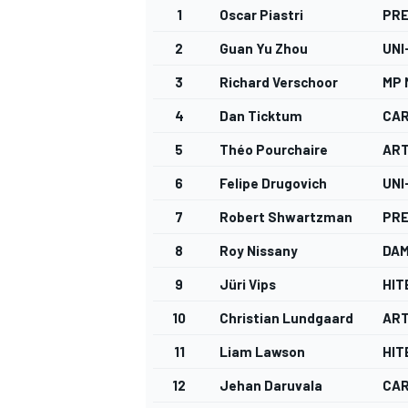
1
Oscar Piastri
PR
2
Guan Yu Zhou
UNI
3
Richard Verschoor
MP
4
Dan Ticktum
CAR
5
Théo Pourchaire
ART
6
Felipe Drugovich
UNI
7
Robert Shwartzman
PR
8
Roy Nissany
DA
9
Jüri Vips
HIT
10
Christian Lundgaard
ART
MONOMARCA
11
Liam Lawson
HIT
12
Jehan Daruvala
CAR