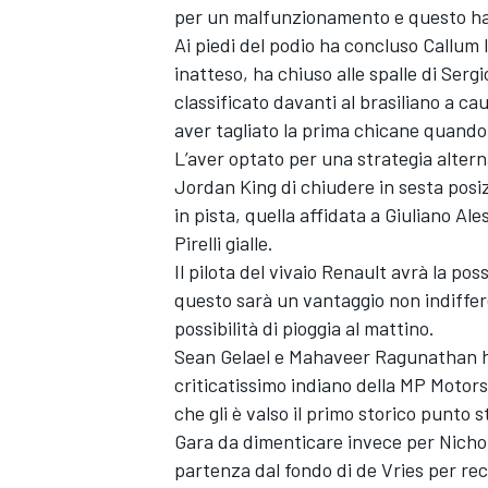
per un malfunzionamento e questo ha v
Ai piedi del podio ha concluso Callum I
inatteso, ha chiuso alle spalle di Ser
classificato davanti al brasiliano a cau
aver tagliato la prima chicane quando
L’aver optato per una strategia alter
Jordan King di chiudere in sesta posi
in pista, quella affidata a Giuliano Ale
Pirelli gialle.
Il pilota del vivaio Renault avrà la pos
questo sarà un vantaggio non indiffer
possibilità di pioggia al mattino.
Sean Gelael e Mahaveer Ragunathan ha
criticatissimo indiano della MP Motors
ENDURANCE/GT
che gli è valso il primo storico punto s
Gara da dimenticare invece per Nichol
partenza dal fondo di de Vries per r