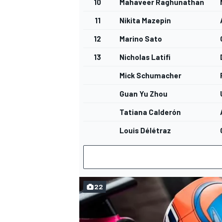
10
Mahaveer Raghunathan
11
Nikita Mazepin
12
Marino Sato
13
Nicholas Latifi
Mick Schumacher
Guan Yu Zhou
Tatiana Calderón
Louis Délétraz
22
RALLY