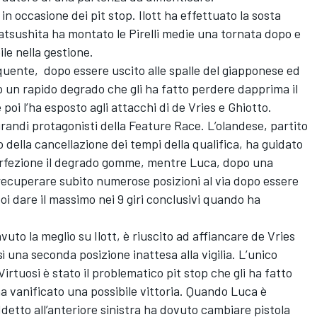
n occasione dei pit stop. Ilott ha effettuato la sosta
Matsushita ha montato le Pirelli medie una tornata dopo e
ile nella gestione.
quente, dopo essere uscito alle spalle del giapponese ed
o un rapido degrado che gli ha fatto perdere dapprima il
 poi l’ha esposto agli attacchi di de Vries e Ghiotto.
grandi protagonisti della Feature Race. L’olandese, partito
 della cancellazione dei tempi della qualifica, ha guidato
perfezione il degrado gomme, mentre Luca, dopo una
 recuperare subito numerose posizioni al via dopo essere
oi dare il massimo nei 9 giri conclusivi quando ha
vuto la meglio su Ilott, è riuscito ad affiancare de Vries
ì una seconda posizione inattesa alla vigilia. L’unico
Virtuosi è stato il problematico pit stop che gli ha fatto
ha vanificato una possibile vittoria. Quando Luca è
ddetto all’anteriore sinistra ha dovuto cambiare pistola