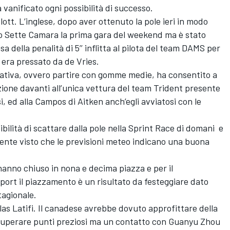
anificato ogni possibilità di successo.
lott. L’inglese, dopo aver ottenuto la pole ieri in modo
gio Sette Camara la prima gara del weekend ma è stato
sa della penalità di 5’’ inflitta al pilota del team DAMS per
 era pressato da de Vries.
nativa, ovvero partire con gomme medie, ha consentito a
zione davanti all’unica vettura del team Trident presente
si, ed alla Campos di Aitken anch’egli avviatosi con le
sibilità di scattare dalla pole nella Sprint Race di domani e
ente visto che le previsioni meteo indicano una buona
nno chiuso in nona e decima piazza e per il
port il piazzamento è un risultato da festeggiare dato
tagionale.
as Latifi. Il canadese avrebbe dovuto approfittare della
ecuperare punti preziosi ma un contatto con Guanyu Zhou