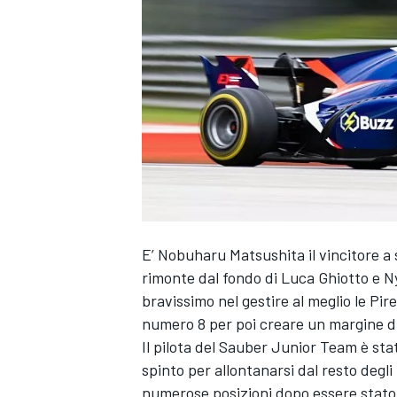
E’ Nobuharu Matsushita il vincitore a
rimonte dal fondo di Luca Ghiotto e Ny
bravissimo nel gestire al meglio le Pir
numero 8 per poi creare un margine di
Il pilota del Sauber Junior Team è sta
spinto per allontanarsi dal resto degl
MONOPOSTO
numerose posizioni dopo essere stato