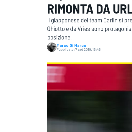
RIMONTA DA URL
MOTOGP
WEC
Il giapponese del team Carlin si p
Ghiotto e de Vries sono protagonis
posizione.
Marco Di Marco
Pubblicato:
7 set 2019, 16:46
WRC