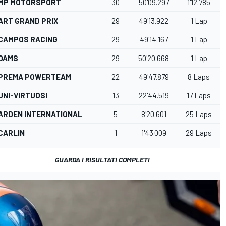
MP MOTORSPORT
30
50'09.297
1'12.785
ART GRAND PRIX
29
49'13.922
1 Lap
CAMPOS RACING
29
49'14.167
1 Lap
DAMS
29
50'20.668
1 Lap
PREMA POWERTEAM
22
49'47.879
8 Laps
UNI-VIRTUOSI
13
22'44.519
17 Laps
ARDEN INTERNATIONAL
5
8'20.601
25 Laps
CARLIN
1
1'43.009
29 Laps
GUARDA I RISULTATI COMPLETI