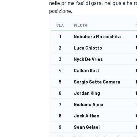
nelle prime fasi di gara, nel quale ha r
posizione.
CLA
PILOTA
1
Nobuharu Matsushita
2
Luca Ghiotto
3
Nyck De Vries
4
Callum Ilott
5
Sergio Sette Camara
6
Jordan King
7
Giuliano Alesi
8
Jack Aitken
MONOMARCA
9
Sean Gelael