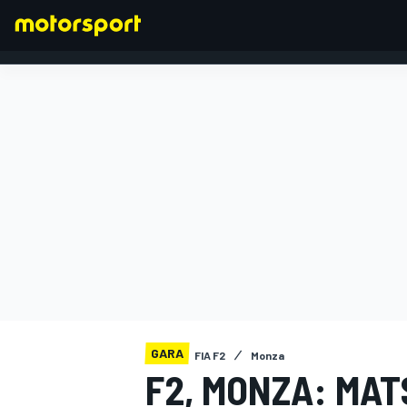
FORMULA 1
GARA
FIA F2
Monza
F2, MONZA: MAT