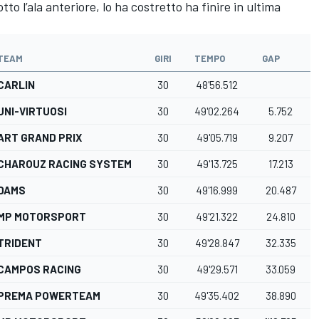
otto l’ala anteriore, lo ha costretto ha finire in ultima
TEAM
GIRI
TEMPO
GAP
CARLIN
30
48'56.512
UNI-VIRTUOSI
30
49'02.264
5.752
ART GRAND PRIX
30
49'05.719
9.207
CHAROUZ RACING SYSTEM
30
49'13.725
17.213
DAMS
30
49'16.999
20.487
MP MOTORSPORT
30
49'21.322
24.810
TRIDENT
30
49'28.847
32.335
CAMPOS RACING
30
49'29.571
33.059
PREMA POWERTEAM
30
49'35.402
38.890