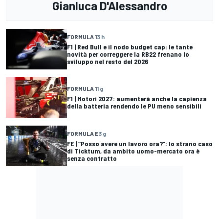
Gianluca D'Alessandro
FORMULA 1
3 h
F1 | Red Bull e il nodo budget cap: le tante
novità per correggere la RB22 frenano lo
sviluppo nel resto del 2026
FORMULA 1
1 g
F1 | Motori 2027: aumenterà anche la capienza
della batteria rendendo le PU meno sensibili
FORMULA E
3 g
FE | “Posso avere un lavoro ora?”: lo strano caso
di Ticktum, da ambito uomo-mercato ora è
senza contratto