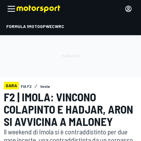
FORMULA 1
MOTOGP
WEC
WRC
GARA
FIA F2
Imola
F2 | IMOLA: VINCONO
COLAPINTO E HADJAR, ARON
SI AVVICINA A MALONEY
Il weekend di Imola si è contraddistinto per due
gare incerte, una contraddistinta da un sorpasso