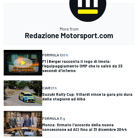
More from
Redazione Motorsport.com
FORMULA 1
20 h
F1 | Berger racconta il rogo di Imola:
l'equipaggiamento OMP che lo salvò da 23
secondi d'inferno
CIAR
21 h
Suzuki Rally Cup: Villardi vince la gara più dura
della stagione ad Alba
FORMULA 1
1 g
Monza: firmato l'accordo della nuova
concessione ad ACI fino al 31 dicembre 2044