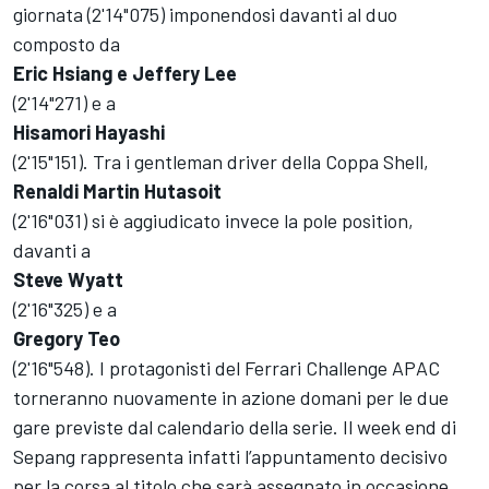
giornata (2'14"075) imponendosi davanti al duo
composto da
Eric Hsiang e Jeffery Lee
(2'14"271) e a
Hisamori Hayashi
(2'15"151). Tra i gentleman driver della Coppa Shell,
Renaldi Martin Hutasoit
(2'16"031) si è aggiudicato invece la pole position,
davanti a
Steve Wyatt
(2'16"325) e a
Gregory Teo
(2'16"548). I protagonisti del Ferrari Challenge APAC
torneranno nuovamente in azione domani per le due
gare previste dal calendario della serie. Il week end di
Sepang rappresenta infatti l’appuntamento decisivo
per la corsa al titolo che sarà assegnato in occasione