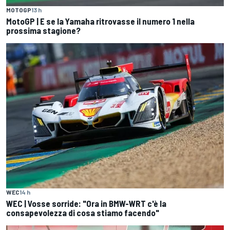
MOTOGP
13 h
MotoGP | E se la Yamaha ritrovasse il numero 1 nella
prossima stagione?
WEC
14 h
WEC | Vosse sorride: "Ora in BMW-WRT c'è la
consapevolezza di cosa stiamo facendo"