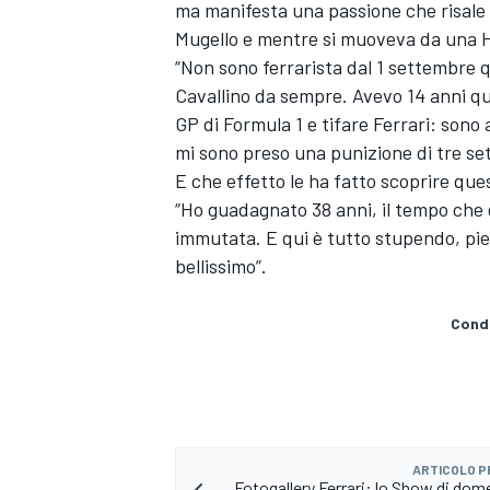
ma manifesta una passione che risale 
Mugello e mentre si muoveva da una Hos
“Non sono ferrarista dal 1 settembre 
Cavallino da sempre. Avevo 14 anni qua
GP di Formula 1 e tifare Ferrari: sono 
mi sono preso una punizione di tre se
E che effetto le ha fatto scoprire que
“Ho guadagnato 38 anni, il tempo che è
immutata. E qui è tutto stupendo, pien
bellissimo”.
Condi
MONOMARCA
ARTICOLO 
Fotogallery Ferrari: lo Show di dome