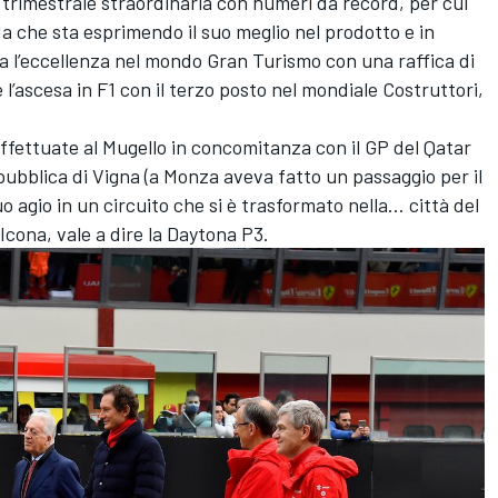
 trimestrale straordinaria con numeri da record, per cui
da che sta esprimendo il suo meglio nel prodotto e in
 l’eccellenza nel mondo Gran Turismo con una raffica di
l’ascesa in F1 con il terzo posto nel mondiale Costruttori,
 effettuate al Mugello in concomitanza con il GP del Qatar
ubblica di Vigna (a Monza aveva fatto un passaggio per il
uo agio in un circuito che si è trasformato nella… città del
 Icona, vale a dire la Daytona P3.