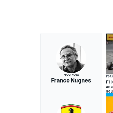
More from
FORM
Franco Nugnes
F1 
anco
squ