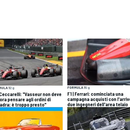
FORMULA 1
5 g
ULA 1
2 g
F1 | Ferrari: cominciata una
| Ceccarelli: "Vasseur non deve
campagna acquisti con l'arriv
ra pensare agli ordini di
due ingegneri dell'area telaio
adra: è troppo presto"