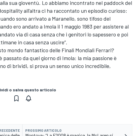
alla sua gioventù. Lo abbiamo incontrato nel paddock del
pitality all’altra ci ha raccontato un episodio curioso:
quando sono arrivato a Maranello, sono tifoso del
ndo ero andato a Imola il 1 maggio 1983 per assistere al
andato via di casa senza che i genitori lo sapessero e poi
ttimane in casa senza uscire”.
sto mondo fantastico delle Finali Mondiali Ferrari?
 passato da quel giorno di Imola: la mia passione è
o di brividi, si prova un senso unico incredibile,
vidi o salva questo articolo
PRECEDENTE
PROSSIMO ARTICOLO
nica delle
Montoya: “La F2008 è magica, la McLaren si