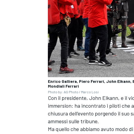
Enrico Galliera, Piero Ferrari, John Elkann, 
Mondiali Ferrari
Photo by: AG Photo / Marco Losi
Con il presidente, John Elkann, e il v
immersion: ha incontrato i piloti che 
ENDURANCE/GT
chiusura dell’evento porgendo il suo sal
ammessi sulle tribune.
Ma quello che abbiamo avuto modo di s