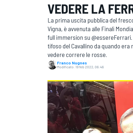
VEDERE LA FERR
MOTOGP
WEC
La prima uscita pubblica del fres
Vigna, è avvenuta alle Finali Mondia
full immersion su @essereFerrari.
tifoso del Cavallino da quando era
vedere correre le rosse.
Franco Nugnes
Modificato:
19 feb 2022, 06:46
WRC