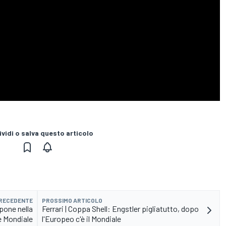
vidi o salva questo articolo
PRECEDENTE
PROSSIMO ARTICOLO
mpone nella
Ferrari | Coppa Shell: Engstler pigliatutto, dopo
e Mondiale
l'Europeo c'è il Mondiale