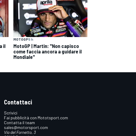
MOTOGP
5 h
 il
MotoGP | Martin: "Non capisco
come faccia ancora a guidare il
Mondiale"
Contattaci
Scrivici
Fai pubblicità con Mototsport.com
Contatta il team
sales@motorsport.com
Via del Fornetto, 3