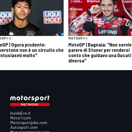
OGP
4 h
MOTOGP
5 h
oGP | Ogura prudente:
MotoGP | Bagnaia: "Non serviva
lverstone non è un circuito che
parere di Stoner per rendersi
entusiasmi molto"
conto che guidavo una Ducati
diversa"
InsideEvs.it
Motor1.com
Motorsportjobs.com
Autosport.com
Motorsportstats.com