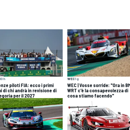
10 h
WEC
1 g
nze piloti FIA: ecco i primi
WEC | Vosse sorride: "Ora in 
 di chi andrà in revisione di
WRT c'è la consapevolezza di
egoria per il 2027
cosa stiamo facendo"