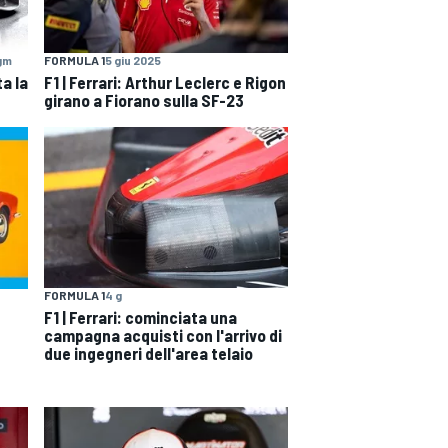
gm
FORMULA 1
5 giu 2025
a la
F1 | Ferrari: Arthur Leclerc e Rigon
girano a Fiorano sulla SF-23
FORMULA 1
4 g
F1 | Ferrari: cominciata una
campagna acquisti con l'arrivo di
due ingegneri dell'area telaio