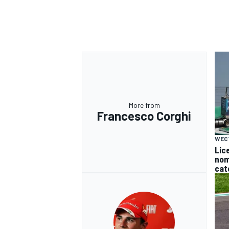
More from
Francesco Corghi
WEC
Lice
nomi
cat
ENDURANCE/GT