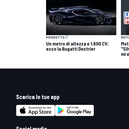
PRODOTTO
MOT
Un metro di altezza e 1.600 CV:
Mot
ecco la Bugatti Destrier
"Si
mi 
Scarica le tue app
RALLY
Social media