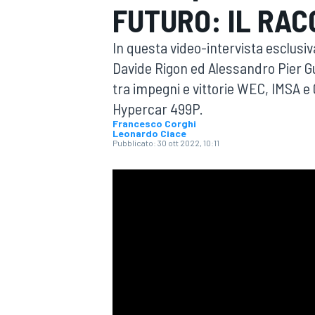
FUTURO: IL RAC
MOTOGP
WEC
In questa video-intervista esclusi
Davide Rigon ed Alessandro Pier G
tra impegni e vittorie WEC, IMSA e 
Hypercar 499P.
Francesco Corghi
Leonardo Ciace
Pubblicato:
30 ott 2022, 10:11
WRC