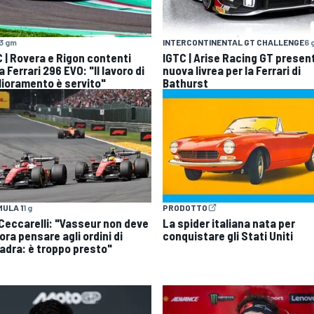
3 gm
INTERCONTINENTAL GT CHALLENGE
6 
 | Rovera e Rigon contenti
IGTC | Arise Racing GT present
a Ferrari 296 EVO: "Il lavoro di
nuova livrea per la Ferrari di
lioramento è servito"
Bathurst
ULA 1
1 g
PRODOTTO
| Ceccarelli: "Vasseur non deve
La spider italiana nata per
ra pensare agli ordini di
conquistare gli Stati Uniti
adra: è troppo presto"