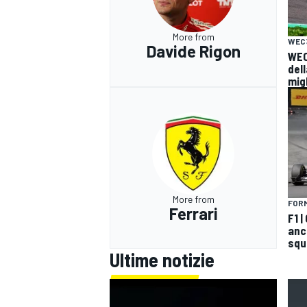
More from
WEC
Davide Rigon
WEC
dell
mig
More from
FORM
Ferrari
F1 
anco
squ
Ultime notizie
MONOMARCA