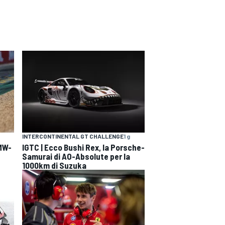
INTERCONTINENTAL GT CHALLENGE
1 g
BMW-
IGTC | Ecco Bushi Rex, la Porsche-
Samurai di AO-Absolute per la
1000km di Suzuka