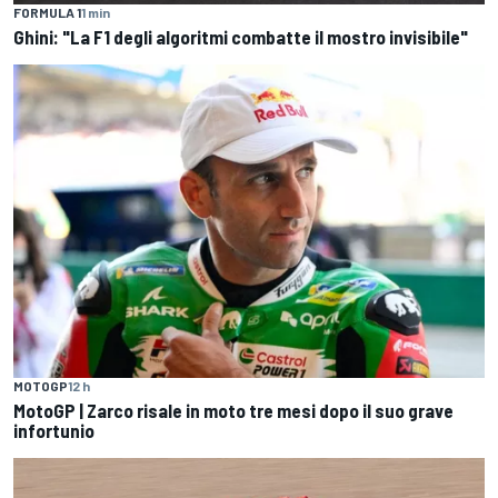
FORMULA 1
1 min
Ghini: "La F1 degli algoritmi combatte il mostro invisibile"
MOTOGP
12 h
MotoGP | Zarco risale in moto tre mesi dopo il suo grave
infortunio