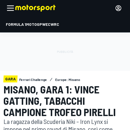
FORMULA 1
MOTOGP
WEC
WRC
GARA
Ferrari Challenge
Europe: Misano
MISANO, GARA 1: VINCE
GATTING, TABACCHI
CAMPIONE TROFEO PIRELLI
La ragazza della Scuderia Niki – Iron Lynx si
impone nel primo round di Misano, così come