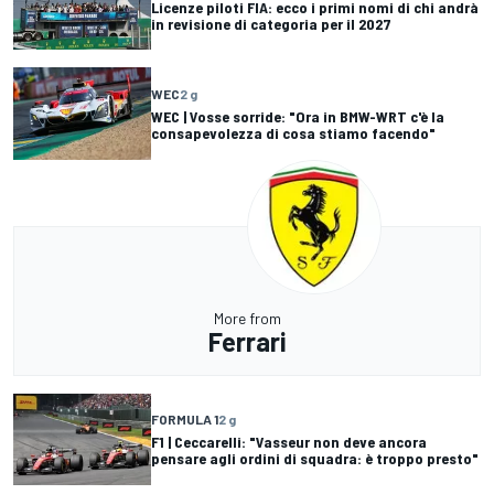
Licenze piloti FIA: ecco i primi nomi di chi andrà
in revisione di categoria per il 2027
WEC
2 g
WEC | Vosse sorride: "Ora in BMW-WRT c'è la
consapevolezza di cosa stiamo facendo"
More from
Ferrari
FORMULA 1
2 g
F1 | Ceccarelli: "Vasseur non deve ancora
pensare agli ordini di squadra: è troppo presto"