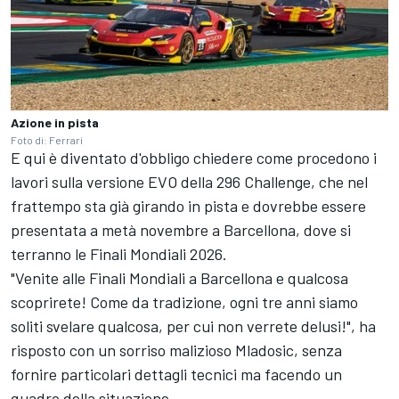
Azione in pista
Foto di: Ferrari
E qui è diventato d'obbligo chiedere come procedono i
lavori sulla versione EVO della 296 Challenge, che nel
frattempo sta già girando in pista e dovrebbe essere
presentata a metà novembre a Barcellona, dove si
terranno le Finali Mondiali 2026.
"Venite alle Finali Mondiali a Barcellona e qualcosa
scoprirete! Come da tradizione, ogni tre anni siamo
soliti svelare qualcosa, per cui non verrete delusi!", ha
risposto con un sorriso malizioso Mladosic, senza
fornire particolari dettagli tecnici ma facendo un
quadro della situazione.