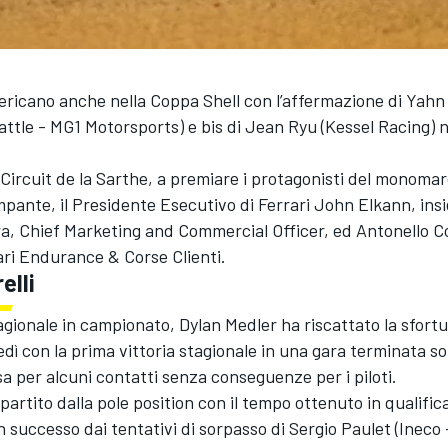
ricano anche nella Coppa Shell con l’affermazione di Yahn
eattle - MG1 Motorsports) e bis di Jean Ryu (Kessel Racing) 
 Circuit de la Sarthe, a premiare i protagonisti del monomar
pante, il Presidente Esecutivo di Ferrari John Elkann, ins
ra, Chief Marketing and Commercial Officer, ed Antonello Co
ari Endurance & Corse Clienti.
elli
tagionale in campionato, Dylan Medler ha riscattato la sfor
edì con la prima vittoria stagionale in una gara terminata so
a per alcuni contatti senza conseguenze per i piloti.
partito dalla pole position con il tempo ottenuto in qualifica
on successo dai tentativi di sorpasso di Sergio Paulet (Ineco