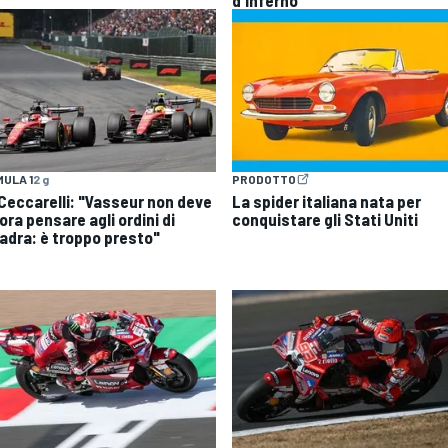
d'inferno
ULA 1
2 g
PRODOTTO
| Ceccarelli: "Vasseur non deve
La spider italiana nata per
ra pensare agli ordini di
conquistare gli Stati Uniti
adra: è troppo presto"