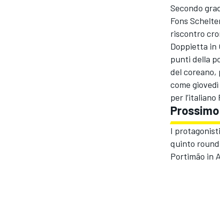
Secondo gradi
Fons Scheltem
riscontro cro
Doppietta in 
punti della po
del coreano, p
come giovedì
per l’italiano
Prossimo
I protagonist
quinto round d
Portimão in 
ENDURANCE/GT