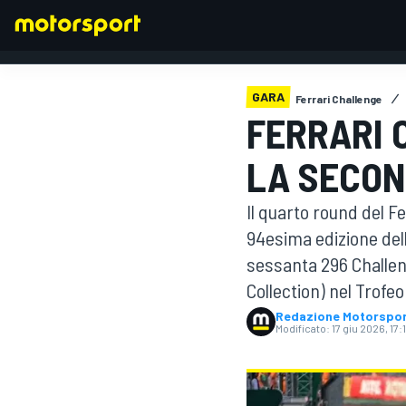
GARA
Ferrari Challenge
FERRARI 
FORMULA 1
LA SECON
Il quarto round del Fe
94esima edizione dell
sessanta 296 Challeng
Collection) nel Trofe
Redazione Motorspo
Modificato:
17 giu 2026, 17: