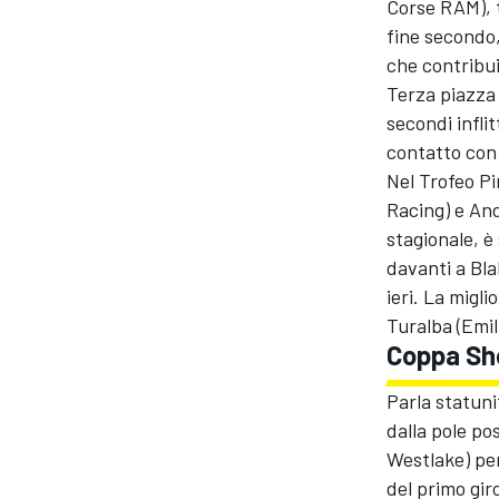
Corse RAM), t
fine secondo,
che contribu
Terza piazza 
secondi infli
contatto con
Nel Trofeo Pi
Racing) e And
stagionale, è
davanti a Bl
ieri. La migl
Turalba (Emi
Coppa She
Parla statuni
dalla pole po
Westlake) per
del primo gir