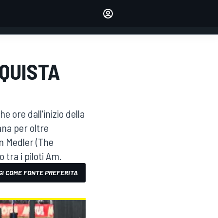
dei tuoi piloti preferiti
Fai sentire la tua voce
commentando l'articolo
ACCEDI
EDIZIONE
QUISTA
ITALIA
e ore dall’inizio della
ana per oltre
an Medler (The
 tra i piloti Am.
I COME FONTE PREFERITA