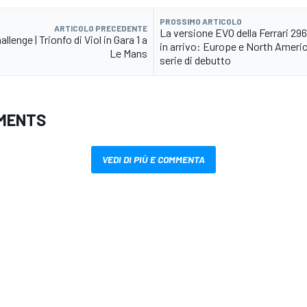
PROSSIMO ARTICOLO
ARTICOLO PRECEDENTE
La versione EVO della Ferrari 29
allenge | Trionfo di Viol in Gara 1 a
in arrivo: Europe e North Americ
Le Mans
serie di debutto
MENTS
VEDI DI PIÙ E COMMENTA