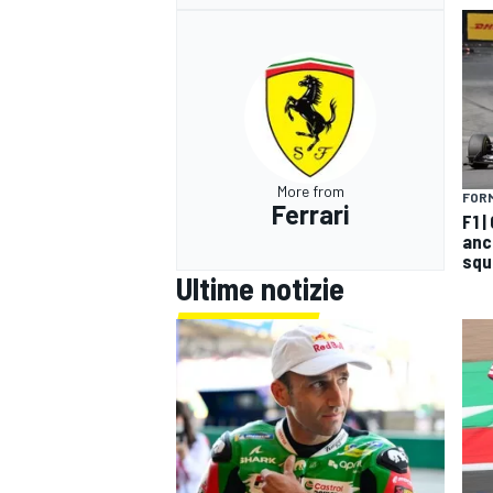
More from
FORM
Ferrari
F1 
anco
squ
Ultime notizie