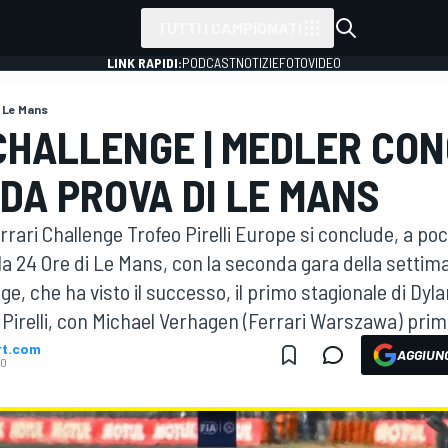
TUTTI I CAMPIONATI
LINK RAPIDI:
PODCAST
NOTIZIE
FOTO
VIDEO
Le Mans
CHALLENGE | MEDLER CON
DA PROVA DI LE MANS
rrari Challenge Trofeo Pirelli Europe si conclude, a poch
a 24 Ore di Le Mans, con la seconda gara della settim
e, che ha visto il successo, il primo stagionale di Dyl
o Pirelli, con Michael Verhagen (Ferrari Warszawa) primo
rt.com
AGGIUNG
10