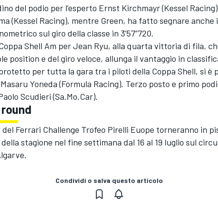
no del podio per l’esperto Ernst Kirchmayr (Kessel Racing)
a (Kessel Racing), mentre Green, ha fatto segnare anche il
nometrico sul giro della classe in 3’57”720.
Coppa Shell Am per Jean Ryu, alla quarta vittoria di fila, ch
le position e del giro veloce, allunga il vantaggio in classific
rotetto per tutta la gara tra i piloti della Coppa Shell, si è
 Masaru Yoneda (Formula Racing). Terzo posto e primo podi
 Paolo Scudieri (Sa.Mo.Car).
 round
i del Ferrari Challenge Trofeo Pirelli Euope torneranno in pis
ella stagione nel fine settimana dal 16 al 19 luglio sul circu
Algarve.
Condividi o salva questo articolo