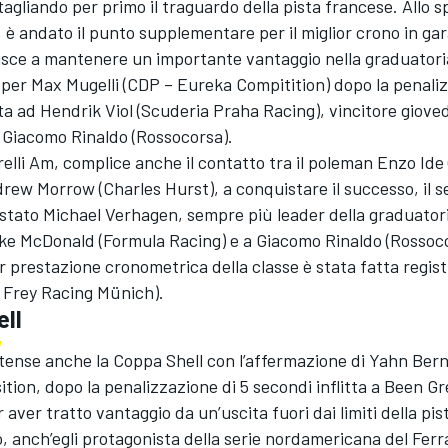
agliando per primo il traguardo della pista francese. Allo sp
 è andato il punto supplementare per il miglior crono in gar
isce a mantenere un importante vantaggio nella graduatori
per Max Mugelli (CDP – Eureka Compitition) dopo la penaliz
tta ad Hendrik Viol (Scuderia Praha Racing), vincitore gioved
 Giacomo Rinaldo (Rossocorsa).
relli Am, complice anche il contatto tra il poleman Enzo Ide
rew Morrow (Charles Hurst), a conquistare il successo, il s
 stato Michael Verhagen, sempre più leader della graduator
ake McDonald (Formula Racing) e a Giacomo Rinaldo (Rossoc
ior prestazione cronometrica della classe è stata fatta regi
l Frey Racing Münich).
ll
tense anche la Coppa Shell con l’affermazione di Yahn Berni
sition, dopo la penalizzazione di 5 secondi inflitta a Been Gr
 aver tratto vantaggio da un’uscita fuori dai limiti della pis
o, anch’egli protagonista della serie nordamericana del Ferr