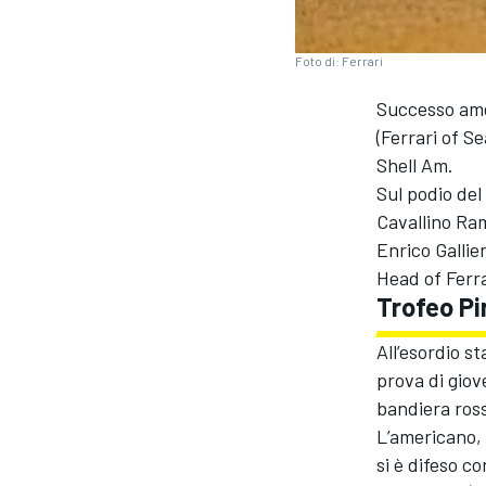
Foto di: Ferrari
Successo ame
(Ferrari of S
Shell Am.
Sul podio del
Cavallino Ram
Enrico Gallie
Head of Ferr
Trofeo Pir
All’esordio s
prova di giov
bandiera ross
L’americano, 
MONOPOSTO
si è difeso c