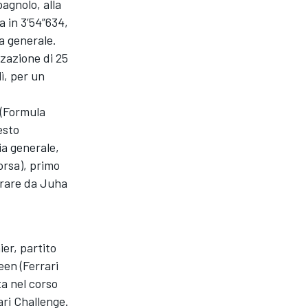
agnolo, alla
a in 3’54”634,
a generale.
zazione di 25
ì, per un
 (Formula
esto
ia generale,
orsa), primo
strare da Juha
er, partito
een (Ferrari
ta nel corso
ari Challenge.