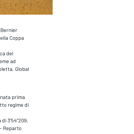
 Bernier
nella Coppa
ca del
ieme ad
letta, Global
tunata prima
tto regime di
 di 3’54”209,
 – Reparto