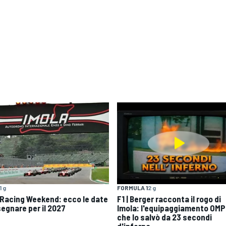
1 g
FORMULA 1
2 g
 Racing Weekend: ecco le date
F1 | Berger racconta il rogo di
segnare per il 2027
Imola: l'equipaggiamento OMP
che lo salvò da 23 secondi