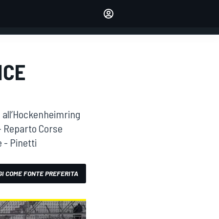
dei tuoi piloti preferiti
Fai sentire la tua voce
commentando l'articolo
ACCEDI
EDIZIONE
NCE
ITALIA
e all’Hockenheimring
o – Reparto Corse
 - Pinetti
I COME FONTE PREFERITA