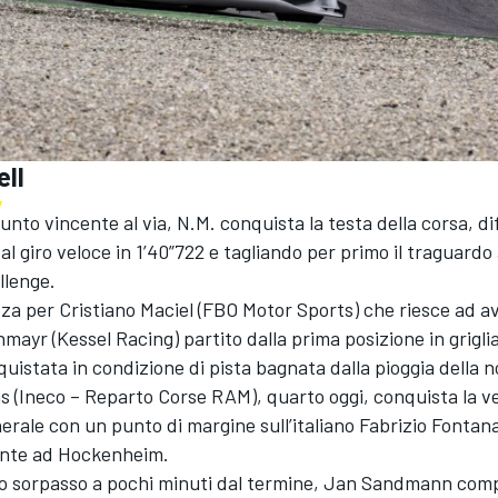
ll
punto vincente al via, N.M. conquista la testa della corsa, d
al giro veloce in 1’40”722 e tagliando per primo il traguardo 
llenge.
a per Cristiano Maciel (FBO Motor Sports) che riesce ad av
hmayr (Kessel Racing) partito dalla prima posizione in griglia
quistata in condizione di pista bagnata dalla pioggia della n
s (Ineco – Reparto Corse RAM), quarto oggi, conquista la ve
nerale con un punto di margine sull’italiano Fabrizio Fontan
ente ad Hockenheim.
ivo sorpasso a pochi minuti dal termine, Jan Sandmann com