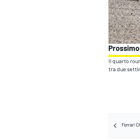
Prossimo
Il quarto rou
tra due setti
RALLY
Ferrari C