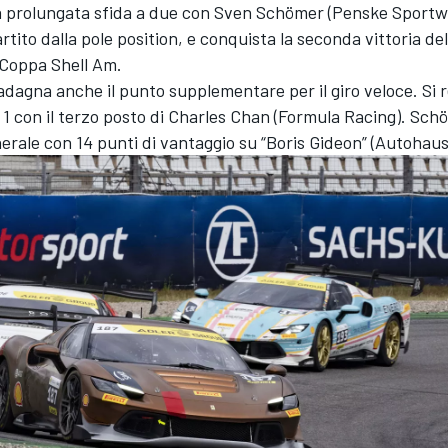
 prolungata sfida a due con Sven Schömer (Penske Sport
tito dalla pole position, e conquista la seconda vittoria del
 Coppa Shell Am.
adagna anche il punto supplementare per il giro veloce. Si re
 1 con il terzo posto di Charles Chan (Formula Racing). Sch
nerale con 14 punti di vantaggio su “Boris Gideon” (Autohaus