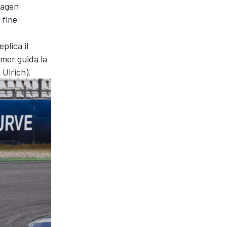
wagen
 fine
plica il
ömer guida la
 Ulrich).