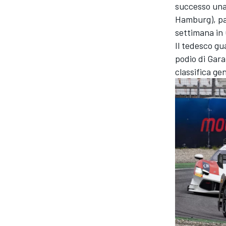
successo una
Hamburg), par
settimana in
Il tedesco gu
podio di Gara
classifica ge
MONOMARCA