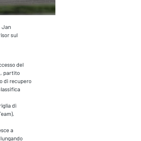
a Jan
isor sul
uccesso del
, partito
ivo di recupero
lassifica
iglia di
Team),
esce a
allungando