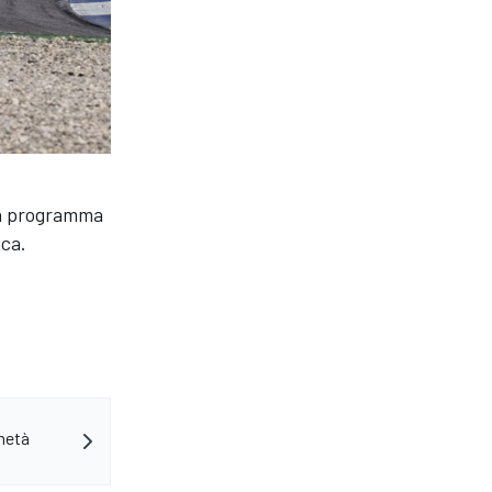
 in programma
eca.
 metà