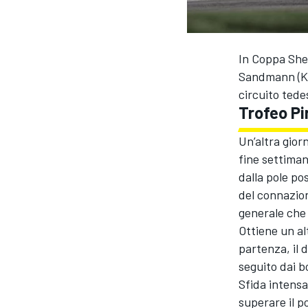
In Coppa Shel
Sandmann (Kes
circuito tedes
Trofeo Pir
Un’altra gior
fine settiman
dalla pole pos
del connazion
generale che 
Ottiene un al
partenza, il 
seguito dai b
Sfida intensa
MONOPOSTO
superare il p