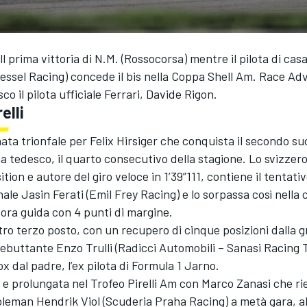
l prima vittoria di N.M. (Rossocorsa) mentre il pilota di cas
sel Racing) concede il bis nella Coppa Shell Am. Race Adv
co il pilota ufficiale Ferrari, Davide Rigon.
elli
nata trionfale per Felix Hirsiger che conquista il secondo s
a tedesco, il quarto consecutivo della stagione. Lo svizzero
ition e autore del giro veloce in 1’39”111, contiene il tentat
ale Jasin Ferati (Emil Frey Racing) e lo sorpassa così nella c
ora guida con 4 punti di margine.
tro terzo posto, con un recupero di cinque posizioni dalla gr
debuttante Enzo Trulli (Radicci Automobili – Sanasi Racing 
ox dal padre, l’ex pilota di Formula 1 Jarno.
 e prolungata nel Trofeo Pirelli Am con Marco Zanasi che ri
oleman Hendrik Viol (Scuderia Praha Racing) a metà gara, 