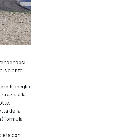
ifendendosi
al volante
ere la meglio
 grazie alla
otte.
tta della
a (Formula
pleta con