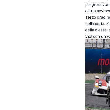
progressivame
ad un avvince
Terzo gradino
nella serie. 
della classe,
Viol con un v