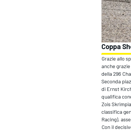
Coppa She
Grazie allo s
anche grazie 
della 296 Cha
Seconda piazz
di Ernst Kirc
qualifica con
Zois Skrimpia
ENDURANCE/GT
classifica ge
Racing), ass
Con il decis