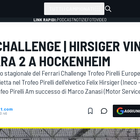
TUTTI I CAMPIONATI
LINK RAPIDI:
PODCAST
NOTIZIE
FOTO
VIDEO
CHALLENGE | HIRSIGER VI
RA 2 A HOCKENHEIM
 stagionale del Ferrari Challenge Trofeo Pirelli Europ
etta nel Trofeo Pirelli dell’elvetico Felix Hirsiger (Inec
eo Pirelli Am successo di Marco Zanasi (Motor Service
rt.com
AGGIUNG
10:46