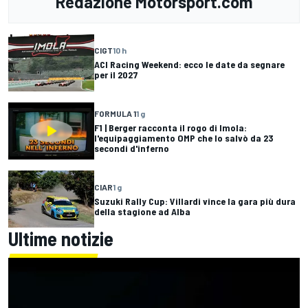
Redazione Motorsport.com
CIGT
10 h
ACI Racing Weekend: ecco le date da segnare
per il 2027
FORMULA 1
1 g
F1 | Berger racconta il rogo di Imola:
l'equipaggiamento OMP che lo salvò da 23
secondi d'inferno
CIAR
1 g
Suzuki Rally Cup: Villardi vince la gara più dura
della stagione ad Alba
Ultime notizie