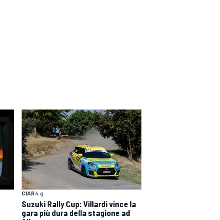
CIAR
4 g
Suzuki Rally Cup: Villardi vince la
gara più dura della stagione ad