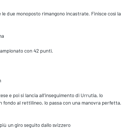
o e le due monoposto rimangono incastrate. Finisce così la
ma
campionato con 42 punti.
m
e e poi si lancia all’inseguimento di Urrutia, lo
in fondo al rettilineo, lo passa con una manovra perfetta.
più un giro seguito dallo svizzero