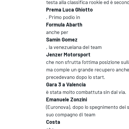
testa alla classifica rookie ed è second
Prema Luca Ghiotto
. Primo podio in
Formula Abarth
anche per
Samin Gomez
, la venezuelana del team
Jenzer Motorsport
che non sfrutta l’ottima posizione sul
ma compie un grande recupero anche a
precedevano dopo lo start.
Gara 3 a Valencia
è stata molto combattuta sin dal via.
Emanuele Zonzini
(Euronova), dopo lo spegnimento dei sema
suo compagno di team
Costa
MONOPOSTO