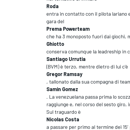
Roda
entra in contatto con il pilota larian
gara del
Prema Powerteam
che ha 3 monoposto fuori dai giochi, 
Ghiotto
conserva comunque la leadreship in 
Santiago Urrutia
(BVM) è terzo, mentre dietro di lui c’è
Gregor Ramsay
, tallonato dalla sua compagna di tea
Samin Gomez
. La venezuelana passa prima lo scozzes
raggiunge e, nel corso del sesto giro, 
ENDURANCE/GT
Sul traguardo è
Nicolas Costa
a passare per primo al termine dei 15’ 