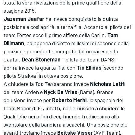
stata la vera rivelazione delle prime qualifiche della
stagione 2015.
Jazeman Jaafar
ha invece conquistato la quinta
posizione e così aprirà la terza fila. Accanto al pilota del
team Fortec ecco il primo alfiere della Carlin,
Tom
Dillmann
, ad appena diciotto millesimi di secondo dalla
posizione precedente occupata dall'ormai esperto
Jaafar.
Dean Stoneman
- pilota del team DAMS -
aprirà invece la quarta fila, con
Tio Ellinas
(secondo
pilota Strakka) in ottava posizione.
A chiudere la
Top Ten
saranno invece
Nicholas Latifi
del team Arden e
Nyck De Vries
(Dams). Grande
delusione invece per
Roberto Merhi
: lo spagnolo del
team Manor di F1, infatti, non è riuscito a chiudere le
Qualifiche nei primi dieci, finendo trediicesimo allo
sventolare della bandiera a scacchi. Una posizione più
avanti troviamo invece
Beitske Visser
(AVF Team).