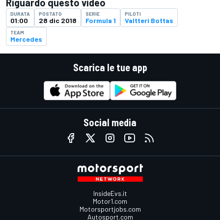
Riguardo questo video
DURATA
POSTATO
SERIE
PILOTI
01:00
28 dic 2018
Formula 1
Valtteri Bottas
TEAM
Mercedes
Scarica le tue app
Social media
InsideEvs.it
Motor1.com
Motorsportjobs.com
Autosport.com