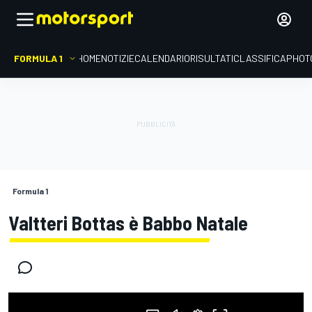
FORMULA 1
HOME
NOTIZIE
CALENDARIO
RISULTATI
CLASSIFICA
PHOT
Formula 1
Valtteri Bottas è Babbo Natale