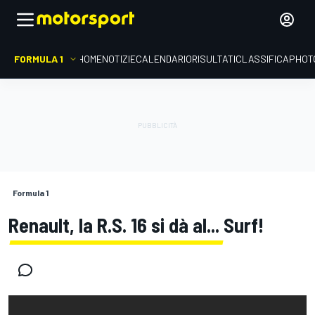
FORMULA 1
HOME
NOTIZIE
CALENDARIO
RISULTATI
CLASSIFICA
PHOT
Formula 1
Renault, la R.S. 16 si dà al... Surf!