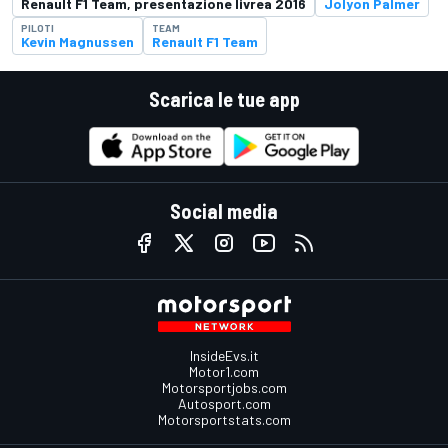
Renault F1 Team, presentazione livrea 2016
Jolyon Palmer
PILOTI
TEAM
Kevin Magnussen
Renault F1 Team
Scarica le tue app
Social media
InsideEvs.it
Motor1.com
Motorsportjobs.com
Autosport.com
Motorsportstats.com