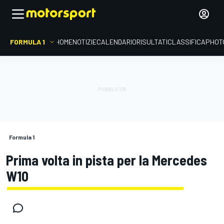
FORMULA 1
HOME
NOTIZIE
CALENDARIO
RISULTATI
CLASSIFICA
PHOT
Formula 1
Prima volta in pista per la Mercedes
W10