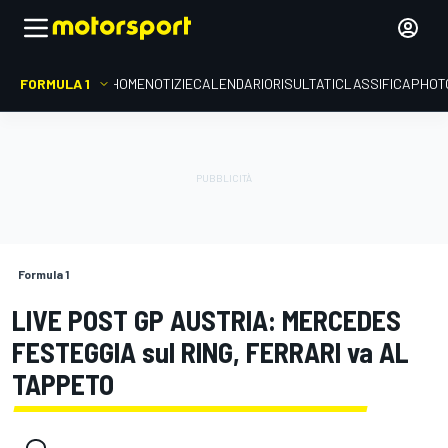
FORMULA 1
HOME
NOTIZIE
CALENDARIO
RISULTATI
CLASSIFICA
PHOT
Formula 1
LIVE POST GP AUSTRIA: MERCEDES
FESTEGGIA sul RING, FERRARI va AL
TAPPETO