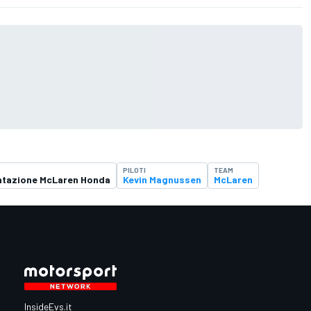
PILOTI
TEAM
ntazione McLaren Honda
Kevin Magnussen
McLaren
InsideEvs.it