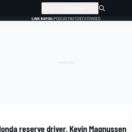
TUTTI I CAMPIONATI
LINK RAPIDI:
PODCAST
NOTIZIE
FOTO
VIDEO
onda reserve driver, Kevin Magnussen