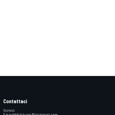
Contattaci
Scrivici
Fai pubblicità con Mototsport.com