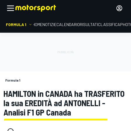
FORMULA 1
HOME
NOTIZIE
CALENDARIO
RISULTATI
CLASSIFICA
PHOT
Formula 1
HAMILTON in CANADA ha TRASFERITO
la sua EREDITÀ ad ANTONELLI -
Analisi F1 GP Canada